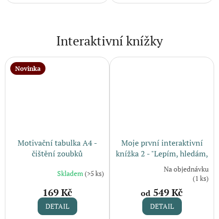
Interaktivní knížky
Novinka
Motivační tabulka A4 -
Moje první interaktivní
čištění zoubků
knížka 2 - "Lepím, hledám,
učím se" (2-5 let)
Na objednávku
Skladem
(>5 ks)
Průměrné
(1 ks)
hodnocení
169 Kč
549 Kč
od
produktu
je
DETAIL
DETAIL
5,0