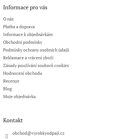
p
a
Informace pro vás
t
O nás
í
Platba a doprava
Informace k objednávkám
Obchodní podmínky
Podmínky ochrany osobních údajů
Reklamace a vrácení zboží
Zásady používání souborů cookies
Hodnocení obchodu
Recenze
Blog
Moje objednávka
Kontakt
obchod
@
vyrobkyodpaji.cz