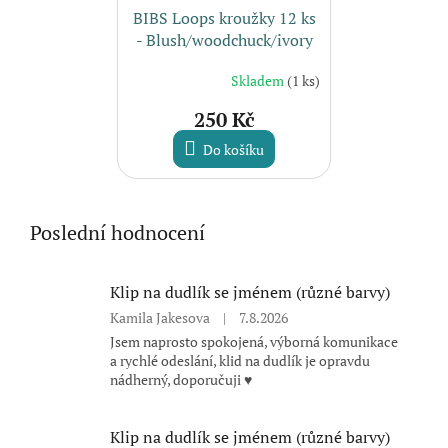
BIBS Loops kroužky 12 ks
- Blush/woodchuck/ivory
Skladem
(1 ks)
250 Kč
Do košíku
Poslední hodnocení
Klip na dudlík se jménem (různé barvy)
Hodnocení
Kamila Jakesova
|
7.8.2026
produktu
Jsem naprosto spokojená, výborná komunikace
je
a rychlé odeslání, klid na dudlík je opravdu
5
nádherný, doporučuji ♥️
z
5
hvězdiček.
Klip na dudlík se jménem (různé barvy)