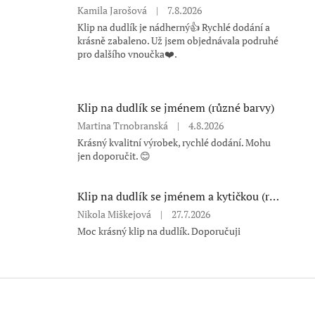
Hodnocení
Kamila Jarošová
|
7.8.2026
produktu
Klip na dudlík je nádherný👍 Rychlé dodání a
je
krásně zabaleno. Už jsem objednávala podruhé
5
pro dalšího vnoučka❤️.
z
5
hvězdiček.
Klip na dudlík se jménem (různé barvy)
Hodnocení
Martina Trnobranská
|
4.8.2026
produktu
Krásný kvalitní výrobek, rychlé dodání. Mohu
je
jen doporučit. 😊
5
z
5
Klip na dudlík se jménem a kytičkou (různé barvy)
hvězdiček.
Hodnocení
Nikola Miškejová
|
27.7.2026
produktu
Moc krásný klip na dudlík. Doporučuji
je
5
z
5
Z
hvězdiček.
á