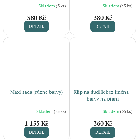
Skladem
(3 ks)
Skladem
(>5 ks)
Průměrné
Průměrné
hodnocení
hodnocení
380 Kč
380 Kč
produktu
produktu
je
je
DETAIL
DETAIL
5,0
5,0
z
z
5
5
hvězdiček.
hvězdiček.
Maxi sada (různé barvy)
Klip na dudlík bez jména -
barvy na přání
Skladem
(>5 ks)
Skladem
(>5 ks)
1 155 Kč
360 Kč
DETAIL
DETAIL