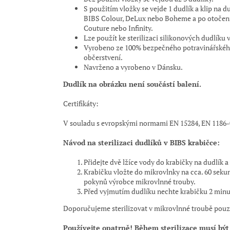
S použitím vložky se vejde 1 dudlík a klip na d
BIBS Colour, DeLux nebo Boheme a po otočení
Couture nebo Infinity.
Lze použít ke sterilizaci silikonových dudlíku 
Vyrobeno ze 100% bezpečného potravinářského 
občerstvení.
Navrženo a vyrobeno v Dánsku.
Dudlík na obrázku není součástí balení.
Certifikáty:
V souladu s evropskými normami EN 15284, EN 1186-0
Návod na sterilizaci dudlíků v BIBS krabičce:
Přidejte dvě lžíce vody do krabičky na dudlík a
Krabičku vložte do mikrovlnky na cca. 60 seku
pokynů výrobce mikrovlnné trouby.
Před vyjmutím dudlíku nechte krabičku 2 minu
Doporučujeme sterilizovat v mikrovlnné troubě pouze 
Používejte opatrně! Během sterilizace musí bý