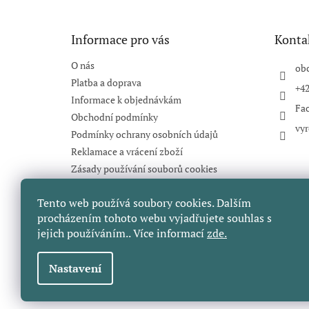
a
t
Informace pro vás
Konta
í
O nás
ob
Platba a doprava
+42
Informace k objednávkám
Fa
Obchodní podmínky
vyr
Podmínky ochrany osobních údajů
Reklamace a vrácení zboží
Zásady používání souborů cookies
Hodnocení obchodu
Tento web používá soubory cookies. Dalším
Recenze
procházením tohoto webu vyjadřujete souhlas s
Blog
jejich používáním.. Více informací
zde.
Moje objednávka
Nastavení
Copyright 2026
Výrobky od Páji
. Všechna práva vyhraz