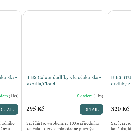
ku 2ks -
BIBS Colour dudlíky z kaučuku 2ks -
BIBS STU
Vanilla/Cloud
dudlíky z
adem
(1 ks)
Skladem
(1 ks)
295 Kč
320 Kč
DETAIL
DETAIL
írodního
Sací část je vyrobena ze 100% přírodního
Sací část 
užný a
kaučuku, který je mimořádně pružný a
kaučuku, k