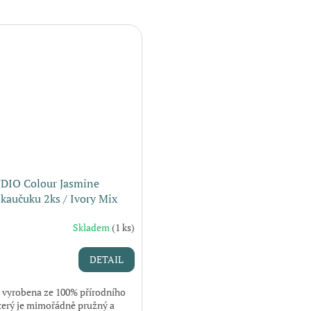
DIO Colour Jasmine
 kaučuku 2ks / Ivory Mix
Skladem
(1 ks)
DETAIL
je vyrobena ze 100% přírodního
terý je mimořádně pružný a