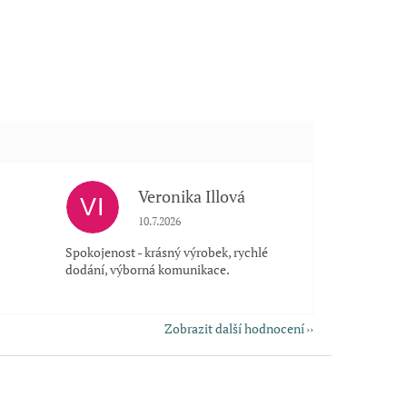
Veronika Illová
VI
 5 z 5 hvězdiček.
Hodnocení obchodu je 5 z 5 hvězdiček.
10.7.2026
Spokojenost - krásný výrobek, rychlé
dodání, výborná komunikace.
Zobrazit další hodnocení