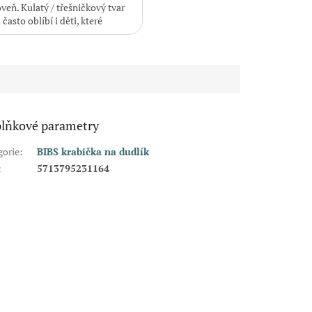
eň. Kulatý / třešničkový tvar
i často oblíbí i děti, které
lňkové parametry
gorie
:
BIBS krabička na dudlík
:
5713795231164