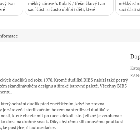
ový tvar
měkký zároveň. Kulatý / třešničkový tvar
měkký zárov
eré
sací části si často oblíbí i děti, které
sací části s
odmítají...
odmítají...
informace
Dop
Kate
EAN
ických dudlíků od roku 1978. Kromě dudlíků BIBS nabízí také pestrý
ckém skandinávském designu a široké barevné paletě. Všechny BIBS
imentu.
, který ochrání dudlík před znečištěním, když ho zrovna
 je zároveň i sterilizačním boxem na sterilizaci dudlíků v
sti, které chcete mít po ruce kdekoli jste. Jelikož je vyrobena z
ako dóza na drobný snack. Díky chytrému silikonovému poutku si
, ke postýlce, či autosedačce.