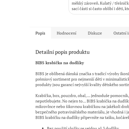
měkký zároveň. Kulatý / třešničk
sací části si často oblíbí i děti, kt
odmítají...
Popis
Hodnocení
Diskuze
Ostatní 
Detailní popis produktu
BIBS krabička na dudlíky
BIBS je oblíbená dánská značka s tradicí výroby ikon
prémiový sortiment pro nejmenší děti v minimalisti
produkty jsou garancí nejvyšší kvality dětského sort
Krabička, box, pouzdro, obal, ... jednoduše pomocník
nepotřebujete. No nejen to... BIBS krabička na dudlíky
mikrovlnce nebo šikovnou krabičkou na jakékoli drobno
bezpečného potravinářského materiálu, je vhodná i j
BIBS krabičku na dudlíky připevníte na tašku, kočárek
Bez použití vložky se vejdou až 3 dudlíky.