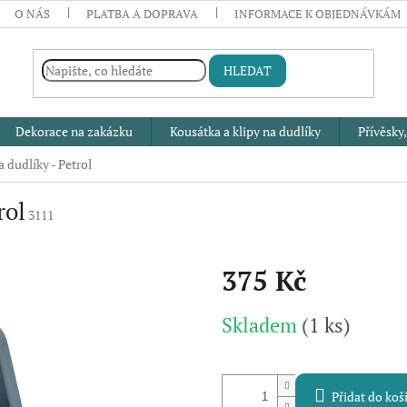
O NÁS
PLATBA A DOPRAVA
INFORMACE K OBJEDNÁVKÁM
HLEDAT
Dekorace na zakázku
Kousátka a klipy na dudlíky
Přívěsky,
 dudlíky - Petrol
rol
3111
375 Kč
Měrná
Skladem
(1 ks)
cena:
Přidat do koš