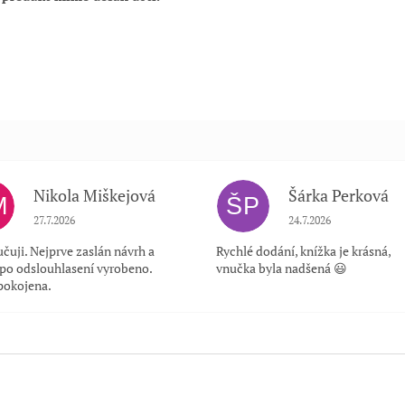
Nikola Miškejová
Šárka Perková
M
ŠP
Hodnocení obchodu je 5 z 5 hvězdiček.
Hodnocení obchodu je
27.7.2026
24.7.2026
čuji. Nejprve zaslán návrh a
Rychlé dodání, knížka je krásná,
 po odslouhlasení vyrobeno.
vnučka byla nadšená 😃
pokojena.