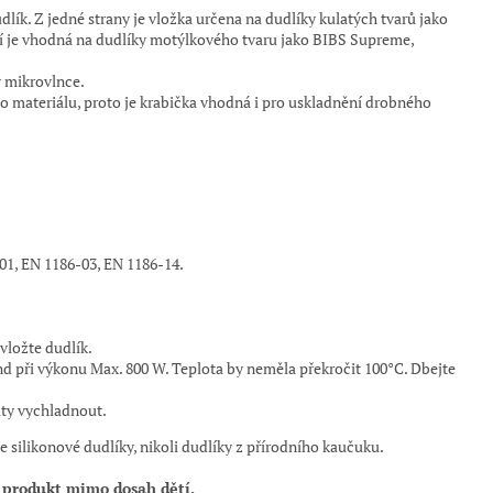
udlík. Z jedné strany je vložka určena na dudlíky kulatých tvarů jako
 je vhodná na dudlíky motýlkového tvaru jako BIBS Supreme,
v mikrovlnce.
materiálu, proto je krabička vhodná i pro uskladnění drobného
1, EN 1186-03, EN 1186-14.
 vložte dudlík.
nd při výkonu Max. 800 W. Teplota by neměla překročit 100°C. Dbejte
ty vychladnout.
silikonové dudlíky, nikoli dudlíky z přírodního kaučuku.
t produkt mimo dosah dětí.