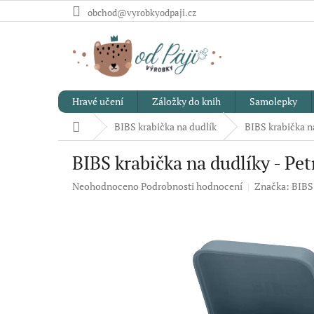
Přejít
obchod@vyrobkyodpaji.cz
na
obsah
Hravé učení
Záložky do knih
Samolepky
Domů
BIBS krabička na dudlík
BIBS krabička na
BIBS krabička na dudlíky - Pet
Průměrné
Neohodnoceno
Podrobnosti hodnocení
Značka:
BIBS
hodnocení
produktu
je
0,0
z
5
hvězdiček.