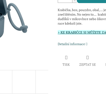
Krabička, box, pouzdro, obal, ...
znečištěním. No nejen to... krabič
dudlíků v mikrovlnce nebo šikovn
ruce kdekoli jste.
> KE KRABIČCE SI MŮŽETE Z
Detailní informace
TISK
ZEPTAT SE