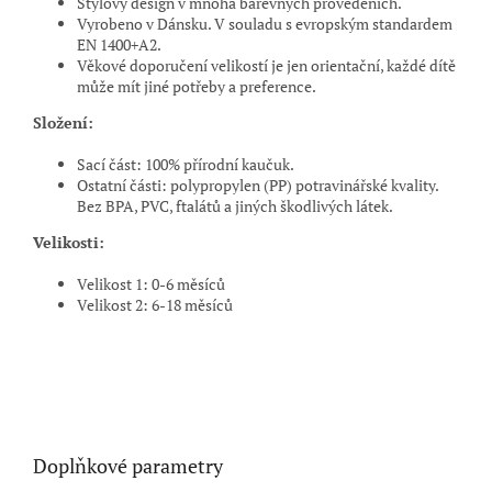
Stylový design v mnoha barevných provedeních.
Vyrobeno v Dánsku. V souladu s evropským standardem
EN 1400+A2.
Věkové doporučení velikostí je jen orientační, každé dítě
může mít jiné potřeby a preference.
Složení:
Sací část: 100% přírodní kaučuk.
Ostatní části: polypropylen (PP) potravinářské kvality.
Bez BPA, PVC, ftalátů a jiných škodlivých látek.
Velikosti:
Velikost 1: 0
-
6 měsíců
Velikost 2: 6
-
18 měsíců
Doplňkové parametry