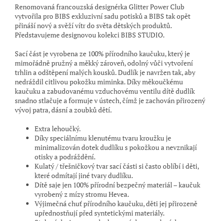
Renomovaná francouzská designérka Glitter Power Club
vytvořila pro BIBS exkluzivní sadu potisků a BIBS tak opět
přináší nový a svěží vítr do světa dětských produktů.
Představujeme designovou kolekci BIBS STUDIO.
Sací část je vyrobena ze 100% přírodního kaučuku, který je
mimořádně pružný a měkký zároveň, odolný vůči vytvoření
trhlin a odštěpení malých kousků. Dudlík je navržen tak, aby
nedráždil citlivou pokožku miminka. Díky měkoučkému
kaučuku a zabudovanému vzduchovému ventilu dítě dudlík
snadno stlačuje a formuje v ústech, čímž je zachován přirozený
vývoj patra, dásní a zoubků dětí.
Extra lehoučký.
Díky speciálnímu klenutému tvaru kroužku je
minimalizován dotek dudlíku s pokožkou a nevznikají
otisky a podráždění.
Kulatý / třešničkový tvar sací části si často oblíbí i děti,
které odmítají jiné tvary dudlíku.
Dítě saje jen 100% přírodní bezpečný materiál – kaučuk
vyrobený z mízy stromu Hevea.
Výjimečná chuť přírodního kaučuku, děti jej přirozeně
upřednostňují před syntetickými materiály.