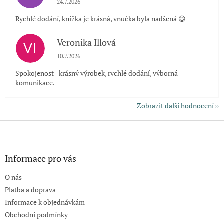
24.7.2026
Rychlé dodání, knížka je krásná, vnučka byla nadšená 😃
Veronika Illová
VI
Hodnocení obchodu je 5 z 5 hvězdiček.
10.7.2026
Spokojenost - krásný výrobek, rychlé dodání, výborná
komunikace.
Zobrazit další hodnocení
Z
á
p
a
Informace pro vás
t
O nás
í
Platba a doprava
Informace k objednávkám
Obchodní podmínky