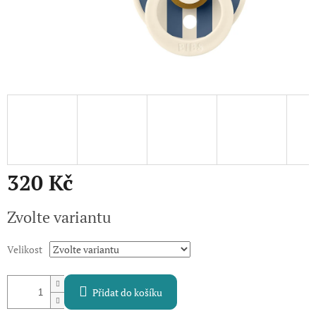
320 Kč
Měrná
Zvolte variantu
cena:
Velikost
Přidat do košíku