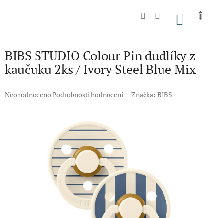
Přejít
na
NÁKU
obsah
KOŠÍK
BIBS STUDIO Colour Pin dudlíky z
kaučuku 2ks / Ivory Steel Blue Mix
Průměrné
Neohodnoceno
Podrobnosti hodnocení
Značka:
BIBS
hodnocení
produktu
je
0,0
z
5
hvězdiček.