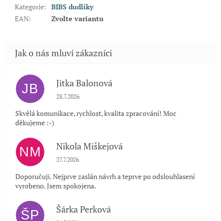
Kategorie
:
BIBS dudlíky
EAN
:
Zvolte variantu
Jitka Balonová
JB
Hodnocení obchodu je 5 z 5 hvězdiček.
28.7.2026
Skvělá komunikace, rychlost, kvalita zpracování! Moc
děkujeme :-)
Nikola Miškejová
NM
Hodnocení obchodu je 5 z 5 hvězdiček.
27.7.2026
Doporučuji. Nejprve zaslán návrh a teprve po odslouhlasení
vyrobeno. Jsem spokojena.
Šárka Perková
ŠP
Hodnocení obchodu je 5 z 5 hvězdiček.