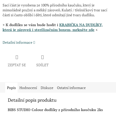
Sací část je vyrobena ze 100% přírodního kaučuku, který je
mimořádně pružný a měkký zároveň. Kulatý / třešničkový tvar sací
části si často oblíbí i děti, které odmítají jiné tvary dudlíku.
> K dudlíku se vám bude hodit i
KRABIČKA NA DUDLÍKY,
která
je zároveň i sterilizačním boxem
, mrkněte zde
<
Detailní informace
ZEPTAT SE
SDÍLET
Popis
Hodnocení
Diskuze
Ostatní informace
Detailní popis produktu
BIBS STUDIO Colour dudlíky z přírodního kaučuku 2ks