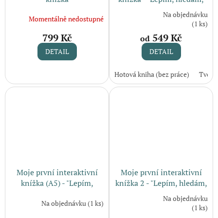
učím se" (1-4 roky)
Na objednávku
Momentálně nedostupné
Průměrné
(1 ks)
hodnocení
799 Kč
549 Kč
od
produktu
je
DETAIL
DETAIL
5,0
z
Hotová kniha (bez práce)
Tvořiv
5
hvězdiček.
Moje první interaktivní
Moje první interaktivní
knížka (A5) - "Lepím,
knížka 2 - "Lepím, hledám,
hledám, učím se" (1-4
učím se" (2-5 let)
Na objednávku
Na objednávku
(1 ks)
roky)
Průměrné
(1 ks)
hodnocení