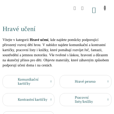
Přejít
na
NÁKU
obsah
KOŠÍK
Hravé učení
Vítejte v kategorii
Hravé učení
, kde najdete pomůcky podporující
přirozený rozvoj dětí hrou. V nabídce najdete komunikační a kontrastní
kartičky, pracovní listy i knížky, které pomáhají rozvíjet řeč, fantazii,
soustředění a jemnou motoriku. Vše tvořené s láskou, hravostí a důrazem
na skutečný přínos pro děti. Objevte materiály, které zábavným způsobem
podporují učení doma i na cestách.
Komunikační
Hravé pexeso
kartičky
Pracovní
Kontrastní kartičky
listy/knížky