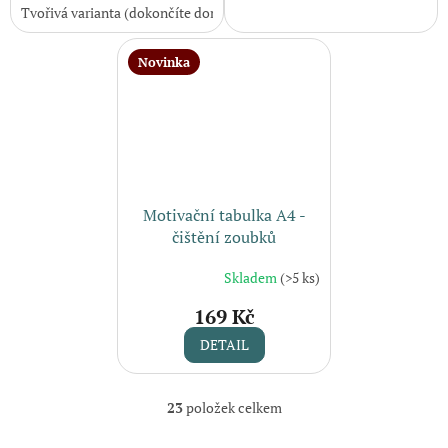
Tvořivá varianta (dokončíte doma)
Novinka
Motivační tabulka A4 -
čištění zoubků
Skladem
(>5 ks)
169 Kč
DETAIL
23
položek celkem
O
v