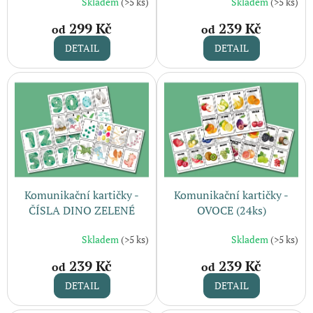
Skladem
(>5 ks)
Skladem
(>5 ks)
t
ů
299 Kč
239 Kč
od
od
DETAIL
DETAIL
Komunikační kartičky -
Komunikační kartičky -
ČÍSLA DINO ZELENÉ
OVOCE (24ks)
(24ks)
Skladem
(>5 ks)
Skladem
(>5 ks)
239 Kč
239 Kč
od
od
DETAIL
DETAIL