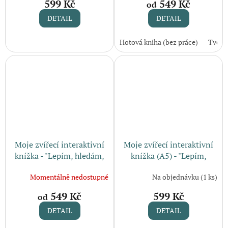
599 Kč
549 Kč
od
produktu
je
DETAIL
DETAIL
5,0
z
Hotová kniha (bez práce)
Tvořiv
5
hvězdiček.
Moje zvířecí interaktivní
Moje zvířecí interaktivní
knížka - "Lepím, hledám,
knížka (A5) - "Lepím,
učím se 3" (2-5 let)
hledám, učím se 3" (2-5
Momentálně nedostupné
Na objednávku
(1 ks)
let)
549 Kč
599 Kč
od
DETAIL
DETAIL