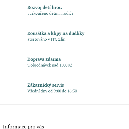
l
á
Rozvoj dětí hrou
d
vyzkoušeno dětmi i rodiči
a
c
í
Kousátka a klipy na dudlíky
p
r
atestováno v ITC Zlín
v
k
y
Doprava zdarma
v
u objednávek nad 1500 Kč
ý
p
i
s
Zákaznický servis
u
Všední dny od 9:00 do 16:30
Z
á
p
a
Informace pro vás