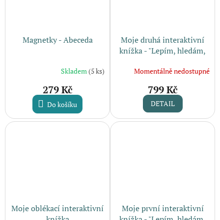
Magnetky - Abeceda
Moje druhá interaktivní
knížka - "Lepím, hledám,
učím se 2" (4-7 let)
Skladem
(5 ks)
Momentálně nedostupné
279 Kč
799 Kč
DETAIL
Do košíku
Moje oblékací interaktivní
Moje první interaktivní
knížka
knížka - "Lepím, hledám,