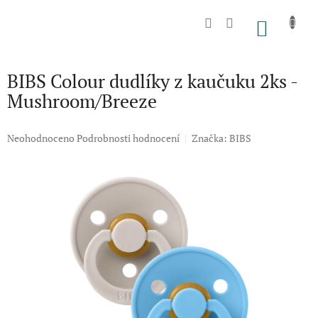
Přejít
na
NÁKU
obsah
KOŠÍK
BIBS Colour dudlíky z kaučuku 2ks -
Mushroom/Breeze
Průměrné
Neohodnoceno
Podrobnosti hodnocení
Značka:
BIBS
hodnocení
produktu
je
0,0
z
5
hvězdiček.