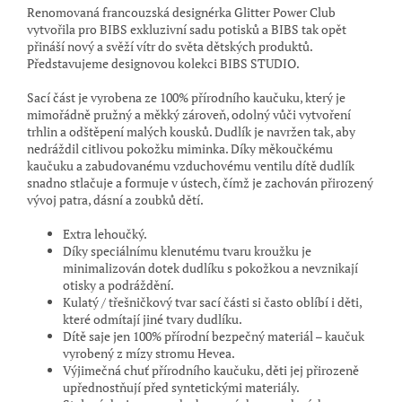
Renomovaná francouzská designérka Glitter Power Club
vytvořila pro BIBS exkluzivní sadu potisků a BIBS tak opět
přináší nový a svěží vítr do světa dětských produktů.
Představujeme designovou kolekci BIBS STUDIO.
Sací část je vyrobena ze 100% přírodního kaučuku, který je
mimořádně pružný a měkký zároveň, odolný vůči vytvoření
trhlin a odštěpení malých kousků. Dudlík je navržen tak, aby
nedráždil citlivou pokožku miminka. Díky měkoučkému
kaučuku a zabudovanému vzduchovému ventilu dítě dudlík
snadno stlačuje a formuje v ústech, čímž je zachován přirozený
vývoj patra, dásní a zoubků dětí.
Extra lehoučký.
Díky speciálnímu klenutému tvaru kroužku je
minimalizován dotek dudlíku s pokožkou a nevznikají
otisky a podráždění.
Kulatý / třešničkový tvar sací části si často oblíbí i děti,
které odmítají jiné tvary dudlíku.
Dítě saje jen 100% přírodní bezpečný materiál – kaučuk
vyrobený z mízy stromu Hevea.
Výjimečná chuť přírodního kaučuku, děti jej přirozeně
upřednostňují před syntetickými materiály.