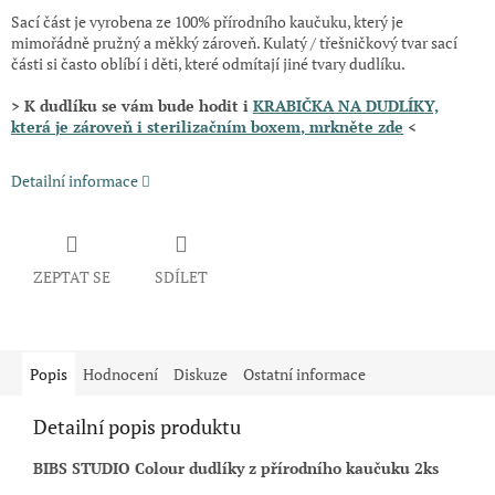
Sací část je vyrobena ze 100% přírodního kaučuku, který je
mimořádně pružný a měkký zároveň. Kulatý / třešničkový tvar sací
části si často oblíbí i děti, které odmítají jiné tvary dudlíku.
> K dudlíku se vám bude hodit i
KRABIČKA NA DUDLÍKY,
která
je zároveň i sterilizačním boxem
, mrkněte zde
<
Detailní informace
ZEPTAT SE
SDÍLET
Popis
Hodnocení
Diskuze
Ostatní informace
Detailní popis produktu
BIBS STUDIO Colour dudlíky z přírodního kaučuku 2ks