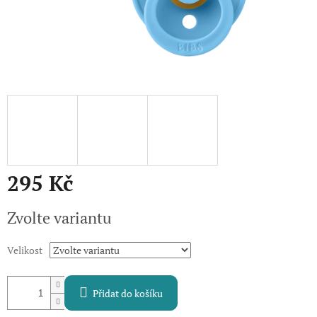
295 Kč
Měrná
Zvolte variantu
cena:
Velikost
Přidat do košíku