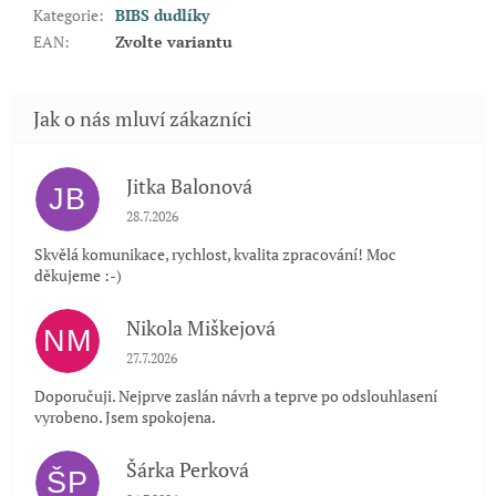
Kategorie
:
BIBS dudlíky
EAN
:
Zvolte variantu
Jitka Balonová
JB
Hodnocení obchodu je 5 z 5 hvězdiček.
28.7.2026
Skvělá komunikace, rychlost, kvalita zpracování! Moc
děkujeme :-)
Nikola Miškejová
NM
Hodnocení obchodu je 5 z 5 hvězdiček.
27.7.2026
Doporučuji. Nejprve zaslán návrh a teprve po odslouhlasení
vyrobeno. Jsem spokojena.
Šárka Perková
ŠP
Hodnocení obchodu je 5 z 5 hvězdiček.