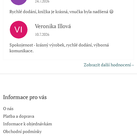
24.7.2026
Rychlé dodání, knížka je krásná, vnučka byla nadšená 😃
Veronika Illová
VI
Hodnocení obchodu je 5 z 5 hvězdiček.
10.7.2026
Spokojenost - krásný výrobek, rychlé dodání, výborná
komunikace.
Zobrazit další hodnocení
Z
á
p
a
Informace pro vás
t
O nás
í
Platba a doprava
Informace k objednávkám
Obchodní podmínky