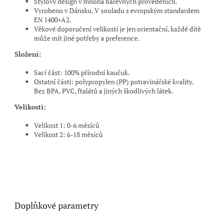
Stylový design v mnoha barevných provedeních.
Vyrobeno v Dánsku. V souladu s evropským standardem
EN 1400+A2.
Věkové doporučení velikostí je jen orientační, každé dítě
může mít jiné potřeby a preference.
Složení:
Sací část: 100% přírodní kaučuk.
Ostatní části: polypropylen (PP) potravinářské kvality.
Bez BPA, PVC, ftalátů a jiných škodlivých látek.
Velikosti:
Velikost 1: 0
-
6 měsíců
Velikost 2: 6
-
18 měsíců
Doplňkové parametry