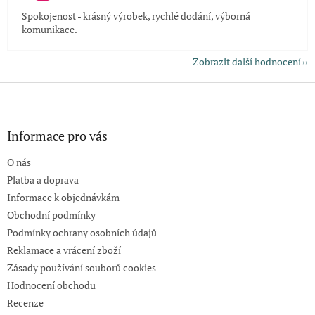
Spokojenost - krásný výrobek, rychlé dodání, výborná
komunikace.
Zobrazit další hodnocení
Z
á
p
a
Informace pro vás
t
O nás
í
Platba a doprava
Informace k objednávkám
Obchodní podmínky
Podmínky ochrany osobních údajů
Reklamace a vrácení zboží
Zásady používání souborů cookies
Hodnocení obchodu
Recenze