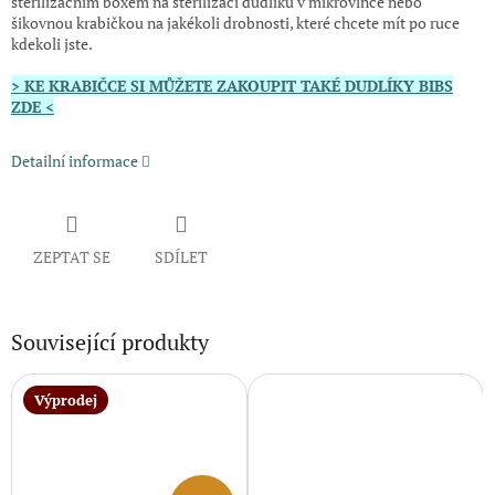
sterilizačním boxem na sterilizaci dudlíků v mikrovlnce nebo
šikovnou krabičkou na jakékoli drobnosti, které chcete mít po ruce
kdekoli jste.
> KE KRABIČCE SI MŮŽETE ZAKOUPIT TAKÉ DUDLÍKY BIBS
ZDE <
Detailní informace
ZEPTAT SE
SDÍLET
Související produkty
Výprodej