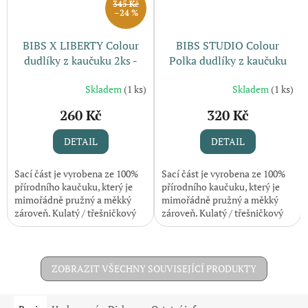
345 Kč
–24 %
BIBS X LIBERTY Colour
BIBS STUDIO Colour
dudlíky z kaučuku 2ks -
Polka dudlíky z kaučuku
Violet Sky / Mauve
2ks - Baby blue/ Steel blue
Skladem
(1 ks)
Skladem
(1 ks)
260 Kč
320 Kč
DETAIL
DETAIL
Sací část je vyrobena ze 100%
Sací část je vyrobena ze 100%
přírodního kaučuku, který je
přírodního kaučuku, který je
mimořádně pružný a měkký
mimořádně pružný a měkký
zároveň. Kulatý / třešničkový
zároveň. Kulatý / třešničkový
tvar sací části si často oblíbí i
tvar sací části si často oblíbí i
děti, které odmítají...
děti, které odmítají...
ZOBRAZIT VŠECHNY SOUVISEJÍCÍ PRODUKTY