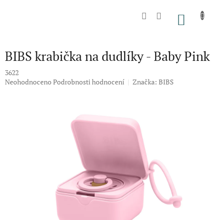
Přejít
na
NÁKU
obsah
KOŠÍK
BIBS krabička na dudlíky - Baby Pink
3622
Průměrné
Neohodnoceno
Podrobnosti hodnocení
Značka:
BIBS
hodnocení
produktu
je
0,0
z
5
hvězdiček.