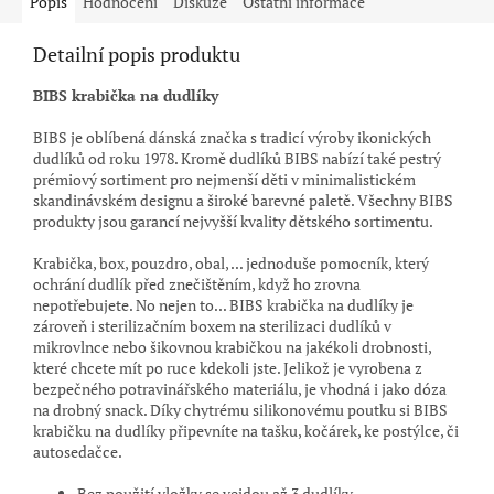
Popis
Hodnocení
Diskuze
Ostatní informace
Detailní popis produktu
BIBS krabička na dudlíky
BIBS je oblíbená dánská značka s tradicí výroby ikonických
dudlíků od roku 1978. Kromě dudlíků BIBS nabízí také pestrý
prémiový sortiment pro nejmenší děti v minimalistickém
skandinávském designu a široké barevné paletě. Všechny BIBS
produkty jsou garancí nejvyšší kvality dětského sortimentu.
Krabička, box, pouzdro, obal, ... jednoduše pomocník, který
ochrání dudlík před znečištěním, když ho zrovna
nepotřebujete. No nejen to... BIBS krabička na dudlíky je
zároveň i sterilizačním boxem na sterilizaci dudlíků v
mikrovlnce nebo šikovnou krabičkou na jakékoli drobnosti,
které chcete mít po ruce kdekoli jste. Jelikož je vyrobena z
bezpečného potravinářského materiálu, je vhodná i jako dóza
na drobný snack. Díky chytrému silikonovému poutku si BIBS
krabičku na dudlíky připevníte na tašku, kočárek, ke postýlce, či
autosedačce.
Bez použití vložky se vejdou až 3 dudlíky.