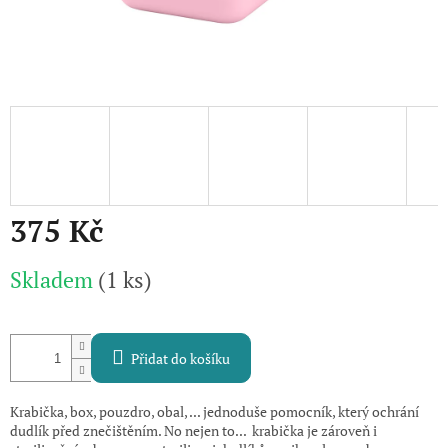
375 Kč
Měrná
Skladem
(1 ks)
cena:
Přidat do košíku
Krabička, box, pouzdro, obal, ... jednoduše pomocník, který ochrání
dudlík před znečištěním. No nejen to... krabička je zároveň i