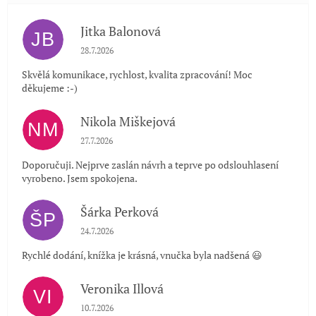
Jitka Balonová
JB
Hodnocení obchodu je 5 z 5 hvězdiček.
28.7.2026
Skvělá komunikace, rychlost, kvalita zpracování! Moc
děkujeme :-)
Nikola Miškejová
NM
Hodnocení obchodu je 5 z 5 hvězdiček.
27.7.2026
Doporučuji. Nejprve zaslán návrh a teprve po odslouhlasení
vyrobeno. Jsem spokojena.
Šárka Perková
ŠP
Hodnocení obchodu je 5 z 5 hvězdiček.
24.7.2026
Rychlé dodání, knížka je krásná, vnučka byla nadšená 😃
Veronika Illová
VI
Hodnocení obchodu je 5 z 5 hvězdiček.
10.7.2026