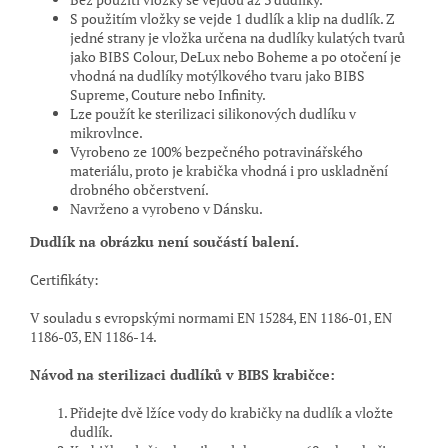
S použitím vložky se vejde 1 dudlík a klip na dudlík. Z
jedné strany je vložka určena na dudlíky kulatých tvarů
jako BIBS Colour, DeLux nebo Boheme a po otočení je
vhodná na dudlíky motýlkového tvaru jako BIBS
Supreme, Couture nebo Infinity.
Lze použít ke sterilizaci silikonových dudlíku v
mikrovlnce.
Vyrobeno ze 100% bezpečného potravinářského
materiálu, proto je krabička vhodná i pro uskladnění
drobného občerstvení.
Navrženo a vyrobeno v Dánsku.
Dudlík na obrázku není součástí balení.
Certifikáty:
V souladu s evropskými normami EN 15284, EN 1186-01, EN
1186-03, EN 1186-14.
Návod na sterilizaci dudlíků v BIBS krabičce:
Přidejte dvě lžíce vody do krabičky na dudlík a vložte
dudlík.