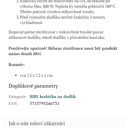
Krabičku vložte do mikrovlnky na cca. 60 sekund při
výkonu Max. 800 W. Teplota by neměla překročit 100°C.
Dbejte pokynů výrobce mikrovlnné trouby.
Před vyjmutím dudlíku nechte krabičku 2 minuty
vychladnout.
Doporučujeme sterilizovat v mikrovlnné troubě pouze
silikonové dudlíky, nikoli dudlíky z přírodního kaučuku.
Používejte opatrně! Během sterilizace musí být produkt
mimo dosah dětí.
Rozměr:
cca 7,5 x 7,2 x 5 cm.
Doplňkové parametry
Kategorie
:
BIBS krabička na dudlík
EAN
:
5713795246731