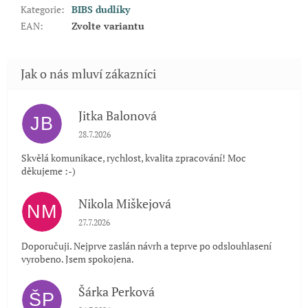
Kategorie
:
BIBS dudlíky
EAN
:
Zvolte variantu
Jitka Balonová
JB
Hodnocení obchodu je 5 z 5 hvězdiček.
28.7.2026
Skvělá komunikace, rychlost, kvalita zpracování! Moc
děkujeme :-)
Nikola Miškejová
NM
Hodnocení obchodu je 5 z 5 hvězdiček.
27.7.2026
Doporučuji. Nejprve zaslán návrh a teprve po odslouhlasení
vyrobeno. Jsem spokojena.
Šárka Perková
ŠP
Hodnocení obchodu je 5 z 5 hvězdiček.