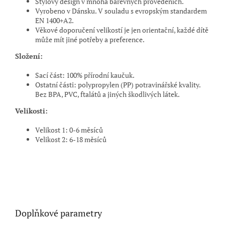
Stylový design v mnoha barevných provedeních.
Vyrobeno v Dánsku. V souladu s evropským standardem
EN 1400+A2.
Věkové doporučení velikostí je jen orientační, každé dítě
může mít jiné potřeby a preference.
Složení:
Sací část: 100% přírodní kaučuk.
Ostatní části: polypropylen (PP) potravinářské kvality.
Bez BPA, PVC, ftalátů a jiných škodlivých látek.
Velikosti:
Velikost 1: 0
-
6 měsíců
Velikost 2: 6
-
18 měsíců
Doplňkové parametry