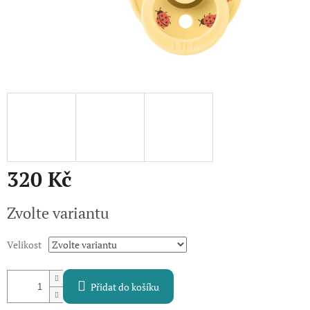
320 Kč
Měrná
Zvolte variantu
cena:
Velikost
Přidat do košíku