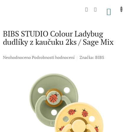
Přejít
na
NÁKU
obsah
KOŠÍK
BIBS STUDIO Colour Ladybug
dudlíky z kaučuku 2ks / Sage Mix
Průměrné
Neohodnoceno
Podrobnosti hodnocení
Značka:
BIBS
hodnocení
produktu
je
0,0
z
5
hvězdiček.