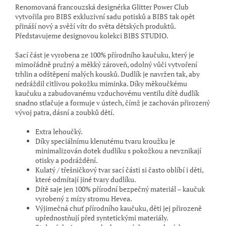
Renomovaná francouzská designérka Glitter Power Club
vytvořila pro BIBS exkluzivní sadu potisků a BIBS tak opět
přináší nový a svěží vítr do světa dětských produktů.
Představujeme designovou kolekci BIBS STUDIO.
Sací část je vyrobena ze 100% přírodního kaučuku, který je
mimořádně pružný a měkký zároveň, odolný vůči vytvoření
trhlin a odštěpení malých kousků. Dudlík je navržen tak, aby
nedráždil citlivou pokožku miminka. Díky měkoučkému
kaučuku a zabudovanému vzduchovému ventilu dítě dudlík
snadno stlačuje a formuje v ústech, čímž je zachován přirozený
vývoj patra, dásní a zoubků dětí.
Extra lehoučký.
Díky speciálnímu klenutému tvaru kroužku je
minimalizován dotek dudlíku s pokožkou a nevznikají
otisky a podráždění.
Kulatý / třešničkový tvar sací části si často oblíbí i děti,
které odmítají jiné tvary dudlíku.
Dítě saje jen 100% přírodní bezpečný materiál – kaučuk
vyrobený z mízy stromu Hevea.
Výjimečná chuť přírodního kaučuku, děti jej přirozeně
upřednostňují před syntetickými materiály.