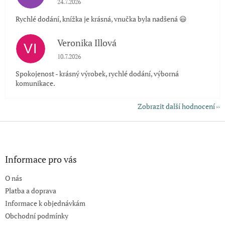
24.7.2026
Rychlé dodání, knížka je krásná, vnučka byla nadšená 😃
Veronika Illová
VI
Hodnocení obchodu je 5 z 5 hvězdiček.
10.7.2026
Spokojenost - krásný výrobek, rychlé dodání, výborná
komunikace.
Zobrazit další hodnocení
Z
á
p
a
Informace pro vás
t
O nás
í
Platba a doprava
Informace k objednávkám
Obchodní podmínky