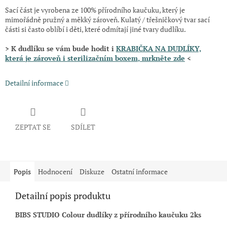
Sací část je vyrobena ze 100% přírodního kaučuku, který je
mimořádně pružný a měkký zároveň. Kulatý / třešničkový tvar sací
části si často oblíbí i děti, které odmítají jiné tvary dudlíku.
> K dudlíku se vám bude hodit i
KRABIČKA NA DUDLÍKY,
která
je zároveň i sterilizačním boxem
, mrkněte zde
<
Detailní informace
ZEPTAT SE
SDÍLET
Popis
Hodnocení
Diskuze
Ostatní informace
Detailní popis produktu
BIBS STUDIO Colour dudlíky z přírodního kaučuku 2ks