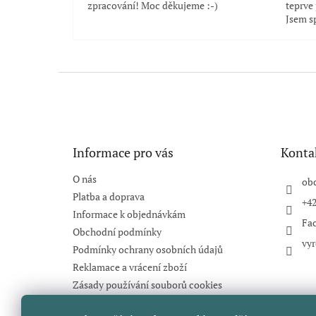
zpracování! Moc děkujeme :-)
teprve
Jsem s
Z
á
p
a
t
Informace pro vás
Konta
í
O nás
ob
Platba a doprava
+42
Informace k objednávkám
Fa
Obchodní podmínky
vyr
Podmínky ochrany osobních údajů
Reklamace a vrácení zboží
Zásady používání souborů cookies
Hodnocení obchodu