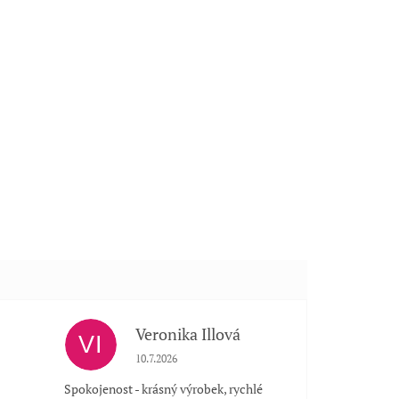
Veronika Illová
VI
 5 z 5 hvězdiček.
Hodnocení obchodu je 5 z 5 hvězdiček.
10.7.2026
Spokojenost - krásný výrobek, rychlé