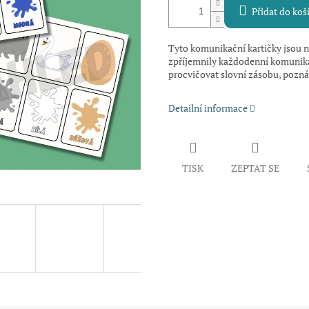
Přidat do koš
Tyto komunikační kartičky jsou na
zpříjemnily každodenní komunikaci
procvičovat slovní zásobu, pozná
Detailní informace
TISK
ZEPTAT SE