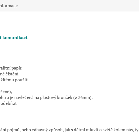
informace
i komunikaci.
alitní papír,
né čištění,
mžitému použití
ižené),
ohu a je navlečená na plastový kroužek (
⌀ 36mm),
i odebírat
ní pojmů, nebo zábavný způsob, jak s dětmi mluvit o světě kolem nás, ty