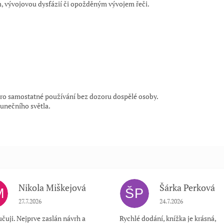
m, vývojovou dysfázií či opožděným vývojem řeči.
 pro samostatné používání bez dozoru dospělé osoby.
unečního světla.
Nikola Miškejová
Šárka Perková
M
ŠP
Hodnocení obchodu je 5 z 5 hvězdiček.
Hodnocení obchodu je
27.7.2026
24.7.2026
čuji. Nejprve zaslán návrh a
Rychlé dodání, knížka je krásná,