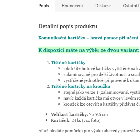
Popis
Hodnocení
Diskuze
Ostatní 
Detailní popis produktu
Komunikační kartičky – hravá pomoc při učení 
K dispozici máte na výběr ze dvou variant:
Tištěné kartičky
obdržíte hotové kartičky vytištěné na kv
zalaminované pro delší životnost a snad
vystřižené jednotlivě, připravené k oka
Tištěné kartičky na kroužku
stejné jako verze 1 (zalaminované, vystř
navíc každá kartička má otvor v levém r
kroužek lze otevřít a kartičky přidávat č
Velikost kartičky
: 7 x 9,5 cm
Kartiček
: 24 ks (viz. foto)
Ať už hledáte pomůcku pro výuku abecedy, procvičová