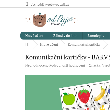
Přejít
obchod@vyrobkyodpaji.cz
na
obsah
Hravé učení
Záložky do knih
Samolepky
Domů
Hravé učení
Komunikační kartičky
Komunikační kartičky - BARVY
Průměrné
Neohodnoceno
Podrobnosti hodnocení
Značka:
Výrob
hodnocení
produktu
je
0,0
z
5
hvězdiček.