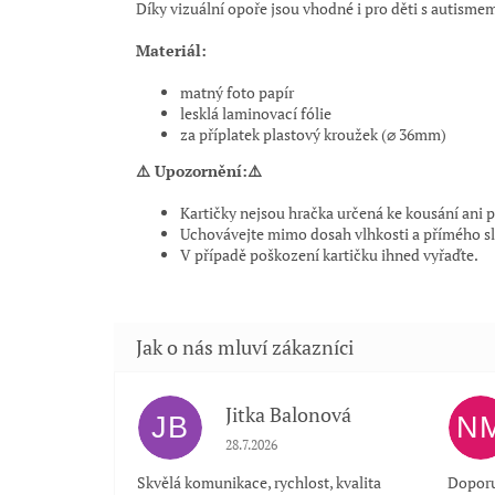
Díky vizuální opoře jsou vhodné i pro děti s autisme
Materiál:
matný foto papír
lesklá laminovací fólie
za příplatek plastový kroužek (⌀ 36mm)
⚠️ Upozornění:⚠️
Kartičky nejsou hračka určená ke kousání ani
Uchovávejte mimo dosah vlhkosti a přímého sl
V případě poškození kartičku ihned vyřaďte.
Jitka Balonová
JB
N
Hodnocení obchodu je 5 z 5 hvězdiček.
28.7.2026
Skvělá komunikace, rychlost, kvalita
Doporu