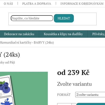
O NÁS
PLATBA A DOPRAVA
INFORMACE K OBJEDNÁVKÁM
HLEDAT
Dekorace na zakázku
Kousátka a klipy na dudlíky
Přívěsky,
Komunikační kartičky - BARVY (24ks)
 (24ks)
ky od Páji
od
239 Kč
Měrná
Zvolte variantu
cena:
FORMÁT