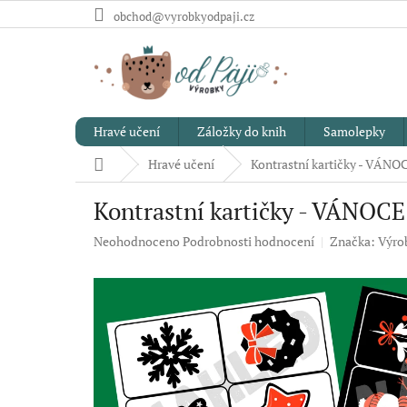
Přejít
obchod@vyrobkyodpaji.cz
na
obsah
Hravé učení
Záložky do knih
Samolepky
Domů
Hravé učení
Kontrastní kartičky - VÁNOC
Kontrastní kartičky - VÁNOCE
Průměrné
Neohodnoceno
Podrobnosti hodnocení
Značka:
Výrob
hodnocení
produktu
je
0,0
z
5
hvězdiček.