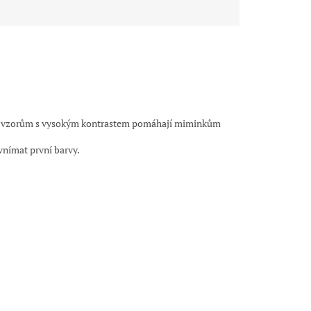
chým vzorům s vysokým kontrastem pomáhají miminkům
vnímat první barvy.