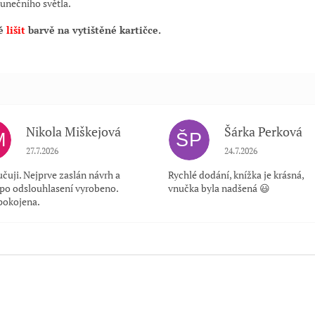
unečního světla.
ně
lišit
barvě na vytištěné kartičce.
Nikola Miškejová
Šárka Perková
M
ŠP
Hodnocení obchodu je 5 z 5 hvězdiček.
Hodnocení obchodu je
27.7.2026
24.7.2026
čuji. Nejprve zaslán návrh a
Rychlé dodání, knížka je krásná,
 po odslouhlasení vyrobeno.
vnučka byla nadšená 😃
pokojena.