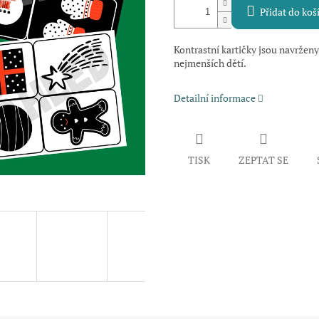
Přidat do koš
Kontrastní kartičky jsou navrženy
nejmenších dětí.
Detailní informace
TISK
ZEPTAT SE