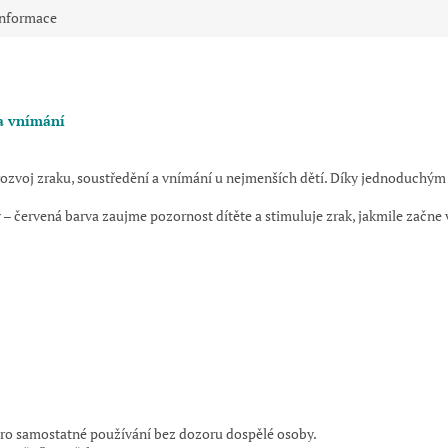
informace
 a vnímání
ly rozvoj zraku, soustředění a vnímání u nejmenších dětí. Díky jednodu
 – červená barva zaujme pozornost dítěte a stimuluje zrak, jakmile začne 
 pro samostatné používání bez dozoru dospělé osoby.