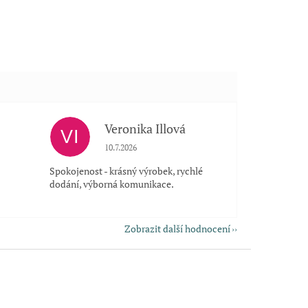
Veronika Illová
VI
 5 z 5 hvězdiček.
Hodnocení obchodu je 5 z 5 hvězdiček.
10.7.2026
Spokojenost - krásný výrobek, rychlé
dodání, výborná komunikace.
Zobrazit další hodnocení