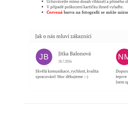
Uchovávejte mimo dosah vlhkosti a přímého sl
V případě poškození kartičku ihned vyřaďte.
Červená
barva na fotografii se může mír
Jitka Balonová
JB
N
Hodnocení obchodu je 5 z 5 hvězdiček.
28.7.2026
Skvělá komunikace, rychlost, kvalita
Doporu
zpracování! Moc děkujeme :-)
teprve
Jsem s
Z
á
p
a