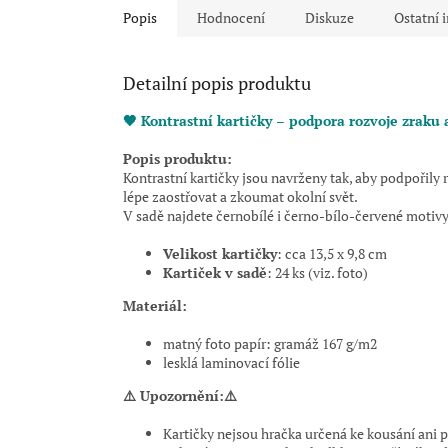
Popis
Hodnocení
Diskuze
Ostatní 
Detailní popis produktu
🖤 Kontrastní kartičky – podpora rozvoje zraku
Popis produktu:
Kontrastní kartičky jsou navrženy tak, aby podpoři
lépe zaostřovat a zkoumat okolní svět.
V sadě najdete černobílé i černo-bílo-červené motivy
Velikost kartičky
: cca 13,5 x 9,8 cm
Kartiček v sadě
: 24 ks (viz. foto)
Materiál:
matný foto papír:
gramáž 167 g/m2
lesklá laminovací fólie
⚠️ Upozornění:⚠️
Kartičky nejsou hračka určená ke kousání ani