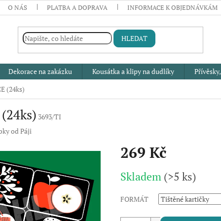
O NÁS
PLATBA A DOPRAVA
INFORMACE K OBJEDNÁVKÁM
HLEDAT
Dekorace na zakázku
Kousátka a klipy na dudlíky
Přívěsky,
E (24ks)
 (24ks)
3693/TI
ky od Páji
269 Kč
Měrná
Skladem
(>5 ks)
cena:
FORMÁT