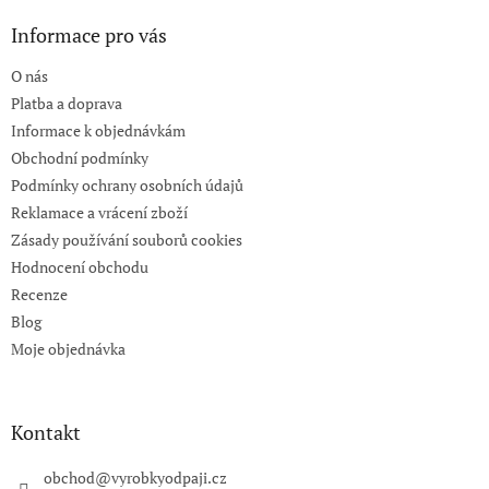
p
a
Informace pro vás
t
O nás
í
Platba a doprava
Informace k objednávkám
Obchodní podmínky
Podmínky ochrany osobních údajů
Reklamace a vrácení zboží
Zásady používání souborů cookies
Hodnocení obchodu
Recenze
Blog
Moje objednávka
Kontakt
obchod
@
vyrobkyodpaji.cz