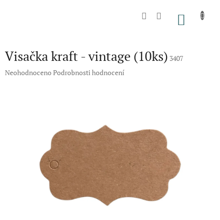
Přejít
na
NÁKU
obsah
KOŠÍK
Visačka kraft - vintage (10ks)
3407
Průměrné
Neohodnoceno
Podrobnosti hodnocení
hodnocení
produktu
je
0,0
z
5
hvězdiček.