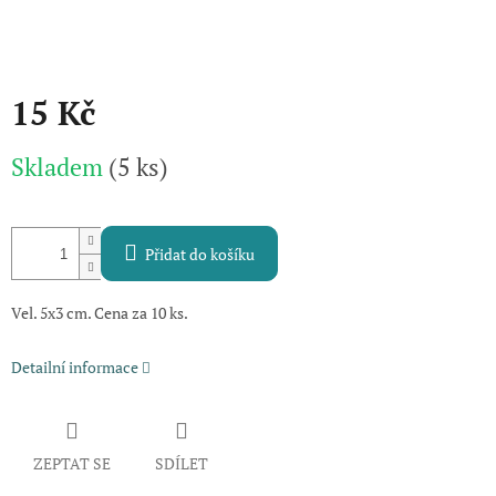
15 Kč
Měrná
Skladem
(5 ks)
cena:
Přidat do košíku
Vel. 5x3 cm. Cena za 10 ks.
Detailní informace
ZEPTAT SE
SDÍLET