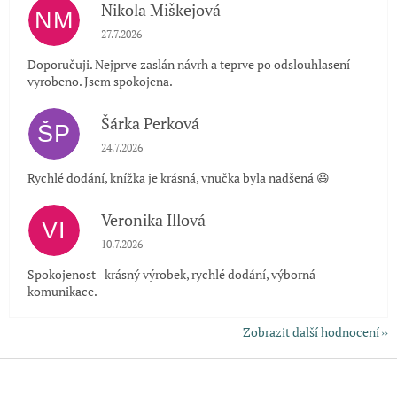
Nikola Miškejová
NM
Hodnocení obchodu je 5 z 5 hvězdiček.
27.7.2026
Doporučuji. Nejprve zaslán návrh a teprve po odslouhlasení
vyrobeno. Jsem spokojena.
Šárka Perková
ŠP
Hodnocení obchodu je 5 z 5 hvězdiček.
24.7.2026
Rychlé dodání, knížka je krásná, vnučka byla nadšená 😃
Veronika Illová
VI
Hodnocení obchodu je 5 z 5 hvězdiček.
10.7.2026
Spokojenost - krásný výrobek, rychlé dodání, výborná
komunikace.
Zobrazit další hodnocení
Z
á