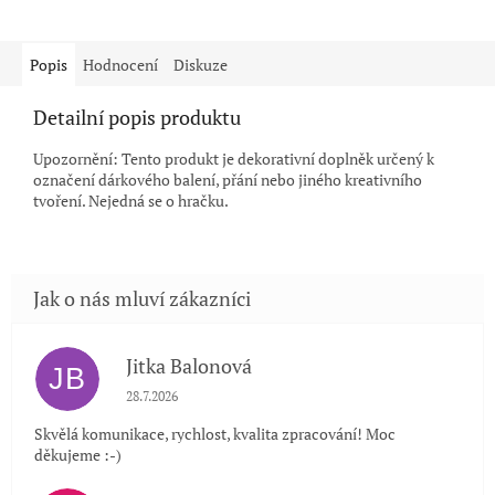
Popis
Hodnocení
Diskuze
Detailní popis produktu
Upozornění: Tento produkt je dekorativní doplněk určený k
označení dárkového balení, přání nebo jiného kreativního
tvoření. Nejedná se o hračku.
Jitka Balonová
JB
Hodnocení obchodu je 5 z 5 hvězdiček.
28.7.2026
Skvělá komunikace, rychlost, kvalita zpracování! Moc
děkujeme :-)