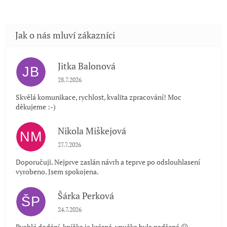
Jitka Balonová
JB
Hodnocení obchodu je 5 z 5 hvězdiček.
28.7.2026
Skvělá komunikace, rychlost, kvalita zpracování! Moc
děkujeme :-)
Nikola Miškejová
NM
Hodnocení obchodu je 5 z 5 hvězdiček.
27.7.2026
Doporučuji. Nejprve zaslán návrh a teprve po odslouhlasení
vyrobeno. Jsem spokojena.
Šárka Perková
ŠP
Hodnocení obchodu je 5 z 5 hvězdiček.
24.7.2026
Rychlé dodání, knížka je krásná, vnučka byla nadšená 😃