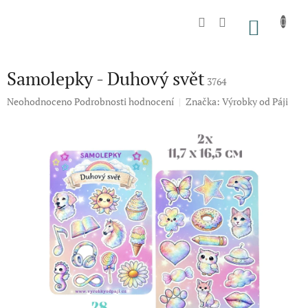
Přejít
na
NÁKU
obsah
KOŠÍK
Samolepky - Duhový svět
3764
Průměrné
Neohodnoceno
Podrobnosti hodnocení
Značka:
Výrobky od Páji
hodnocení
produktu
je
0,0
z
5
hvězdiček.