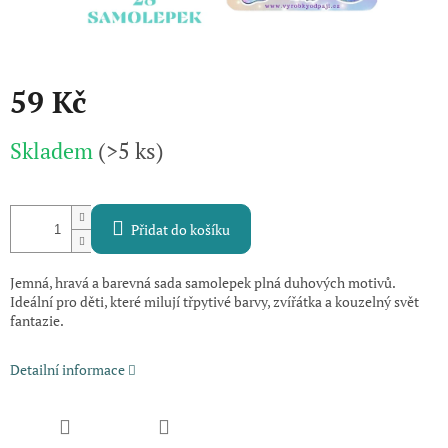
59 Kč
Měrná
Skladem
(>5 ks)
cena:
Přidat do košíku
Jemná, hravá a barevná sada samolepek plná duhových motivů.
Ideální pro děti, které milují třpytivé barvy, zvířátka a kouzelný svět
fantazie.
Detailní informace