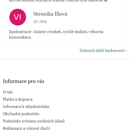
Veronika Illová
VI
Hodnocení obchodu je 5 z 5 hvězdiček.
10.7.2026
Spokojenost - krásný výrobek, rychlé dodání, výborná
komunikace.
Zobrazit další hodnocení
Z
á
p
a
Informace pro vás
t
O nás
í
Platba a doprava
Informace k objednávkám
Obchodní podmínky
Podmínky ochrany osobních údajů
Reklamace a vrácení zboží