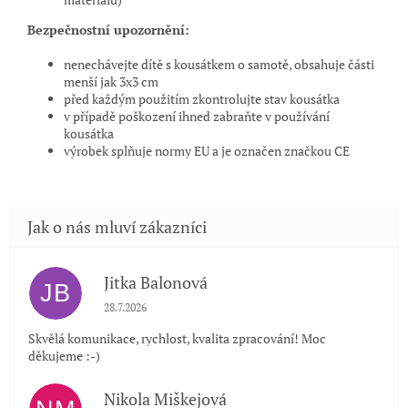
Bezpečnostní upozornění:
nenechávejte dítě s kousátkem o samotě, obsahuje části
menší jak 3x3 cm
před každým použitím zkontrolujte stav kousátka
v případě poškození ihned zabraňte v používání
kousátka
výrobek splňuje normy EU a je označen značkou CE
Jitka Balonová
JB
Hodnocení obchodu je 5 z 5 hvězdiček.
28.7.2026
Skvělá komunikace, rychlost, kvalita zpracování! Moc
děkujeme :-)
Nikola Miškejová