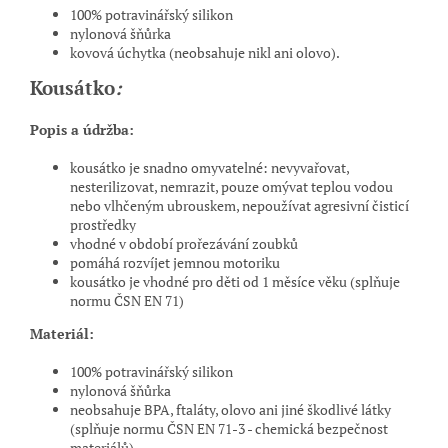
100% potravinářský silikon
nylonová šňůrka
kovová úchytka (neobsahuje nikl ani olovo).
Kousátko
:
Popis a údržba:
kousátko je snadno omyvatelné: nevyvařovat,
nesterilizovat, nemrazit, pouze omývat teplou vodou
nebo vlhčeným ubrouskem, nepoužívat agresivní čisticí
prostředky
vhodné v období prořezávání zoubků
pomáhá rozvíjet jemnou motoriku
kousátko je vhodné pro děti od 1 měsíce věku (splňuje
normu ČSN EN 71)
Materiál:
100% potravinářský silikon
nylonová šňůrka
neobsahuje BPA, ftaláty, olovo ani jiné škodlivé látky
(splňuje normu ČSN EN 71-3 - chemická bezpečnost
materiálů)