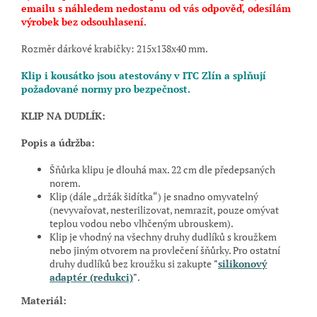
emailu s náhledem nedostanu od vás odpověď, odesílám
výrobek bez odsouhlasení.
Rozměr dárkové krabičky: 215x138x40 mm.
Klip i kousátko jsou atestovány v ITC Zlín a splňují
požadované normy pro bezpečnost.
KLIP NA DUDLÍK:
Popis a údržba:
Šňůrka klipu je dlouhá max. 22 cm dle předepsaných
norem.
Klip (dále „držák šidítka“) je snadno omyvatelný
(nevyvařovat, nesterilizovat, nemrazit, pouze omývat
teplou vodou nebo vlhčeným ubrouskem).
Klip je vhodný na všechny druhy dudlíků s kroužkem
nebo jiným otvorem na provlečení šňůrky. Pro ostatní
druhy dudlíků bez kroužku si zakupte
"
s
ilikonový
adaptér (redukci)
"
.
Materiál: