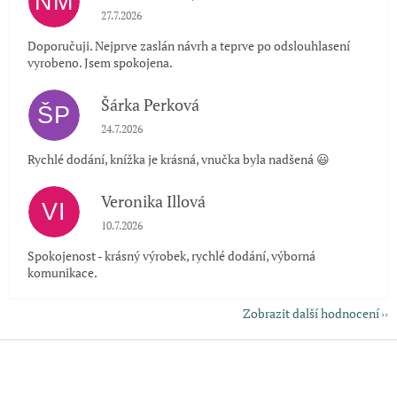
NM
Hodnocení obchodu je 5 z 5 hvězdiček.
27.7.2026
Doporučuji. Nejprve zaslán návrh a teprve po odslouhlasení
vyrobeno. Jsem spokojena.
Šárka Perková
ŠP
Hodnocení obchodu je 5 z 5 hvězdiček.
24.7.2026
Rychlé dodání, knížka je krásná, vnučka byla nadšená 😃
Veronika Illová
VI
Hodnocení obchodu je 5 z 5 hvězdiček.
10.7.2026
Spokojenost - krásný výrobek, rychlé dodání, výborná
komunikace.
Zobrazit další hodnocení
Z
á
p