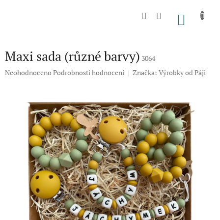
Přejít
na
NÁKU
obsah
KOŠÍK
Maxi sada (různé barvy)
3064
Průměrné
Neohodnoceno
Podrobnosti hodnocení
Značka:
Výrobky od Páji
hodnocení
produktu
je
0,0
z
5
hvězdiček.