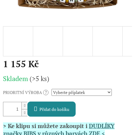
1 155 Kč
Měrná
Skladem
(>5 ks)
cena:
PRIORITNÍ VÝROBA
?
Přidat do košíku
> Ke klipu si můžete zakoupit i
DUDLÍKY
značky BIBS v různých barvách ZDE <