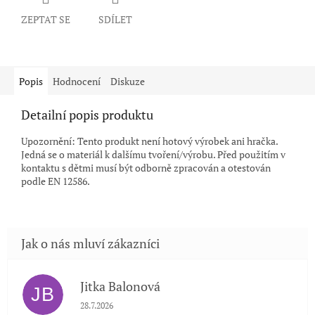
ZEPTAT SE
SDÍLET
Popis
Hodnocení
Diskuze
Detailní popis produktu
Upozornění: Tento produkt není hotový výrobek ani hračka.
Jedná se o materiál k dalšímu tvoření/výrobu. Před použitím v
kontaktu s dětmi musí být odborně zpracován a otestován
podle EN 12586.
Jitka Balonová
JB
Hodnocení obchodu je 5 z 5 hvězdiček.
28.7.2026