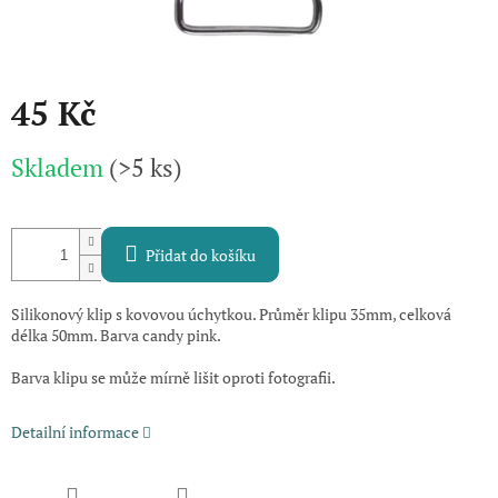
45 Kč
Měrná
Skladem
(>5 ks)
cena:
Přidat do košíku
Silikonový klip s kovovou úchytkou. Průměr klipu 35mm, celková
délka 50mm. Barva candy pink.
Barva klipu se může mírně lišit oproti fotografii.
Detailní informace