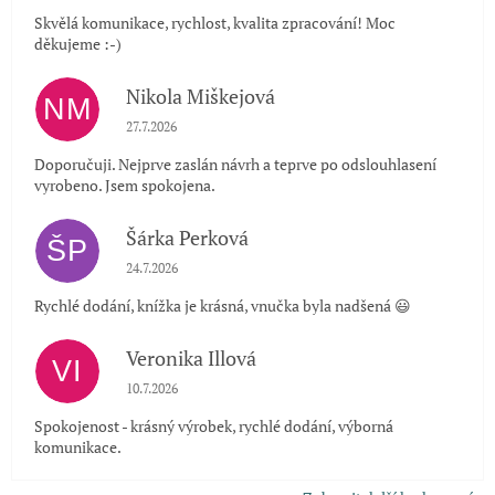
Skvělá komunikace, rychlost, kvalita zpracování! Moc
děkujeme :-)
Nikola Miškejová
NM
Hodnocení obchodu je 5 z 5 hvězdiček.
27.7.2026
Doporučuji. Nejprve zaslán návrh a teprve po odslouhlasení
vyrobeno. Jsem spokojena.
Šárka Perková
ŠP
Hodnocení obchodu je 5 z 5 hvězdiček.
24.7.2026
Rychlé dodání, knížka je krásná, vnučka byla nadšená 😃
Veronika Illová
VI
Hodnocení obchodu je 5 z 5 hvězdiček.
10.7.2026
Spokojenost - krásný výrobek, rychlé dodání, výborná
komunikace.