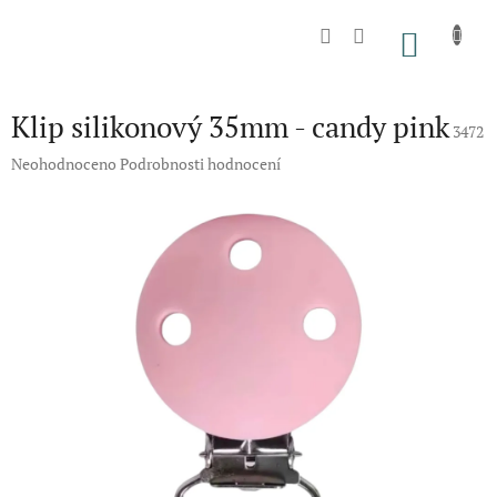
Přejít
na
NÁKU
obsah
KOŠÍK
Klip silikonový 35mm - candy pink
3472
Průměrné
Neohodnoceno
Podrobnosti hodnocení
hodnocení
produktu
je
0,0
z
5
hvězdiček.