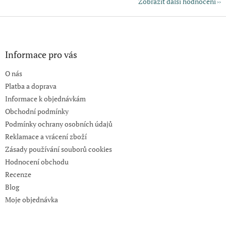
Zobrazit další hodnocení
Z
á
p
a
Informace pro vás
t
O nás
í
Platba a doprava
Informace k objednávkám
Obchodní podmínky
Podmínky ochrany osobních údajů
Reklamace a vrácení zboží
Zásady používání souborů cookies
Hodnocení obchodu
Recenze
Blog
Moje objednávka