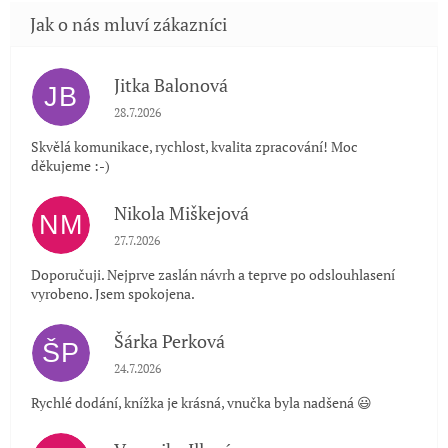
Jitka Balonová
JB
Hodnocení obchodu je 5 z 5 hvězdiček.
28.7.2026
Skvělá komunikace, rychlost, kvalita zpracování! Moc
děkujeme :-)
Nikola Miškejová
NM
Hodnocení obchodu je 5 z 5 hvězdiček.
27.7.2026
Doporučuji. Nejprve zaslán návrh a teprve po odslouhlasení
vyrobeno. Jsem spokojena.
Šárka Perková
ŠP
Hodnocení obchodu je 5 z 5 hvězdiček.
24.7.2026
Rychlé dodání, knížka je krásná, vnučka byla nadšená 😃