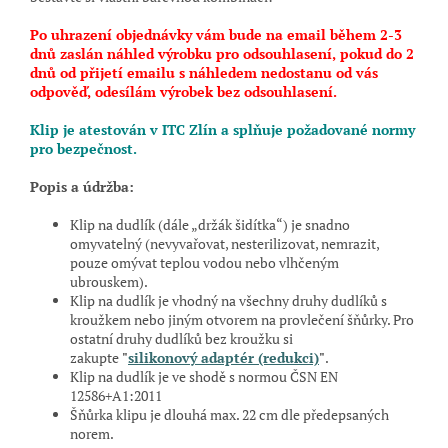
Po uhrazení objednávky vám bude na email během 2-3
dnů zaslán náhled výrobku pro odsouhlasení, pokud do 2
dnů od přijetí emailu s náhledem nedostanu od vás
odpověď, odesílám výrobek bez odsouhlasení.
Klip je atestován v ITC Zlín a splňuje požadované normy
pro bezpečnost.
Popis a údržba:
Klip na dudlík (dále „držák šidítka“) je snadno
omyvatelný (nevyvařovat, nesterilizovat, nemrazit,
pouze omývat teplou vodou nebo vlhčeným
ubrouskem).
Klip na dudlík je vhodný na všechny druhy dudlíků s
kroužkem nebo jiným otvorem na provlečení šňůrky. Pro
ostatní druhy dudlíků bez kroužku si
zakupte
"
s
ilikonový adaptér (redukci)
"
.
Klip na dudlík je ve shodě s normou ČSN EN
12586+A1:2011
Šňůrka klipu je dlouhá max.
22 cm
dle předepsaných
norem.