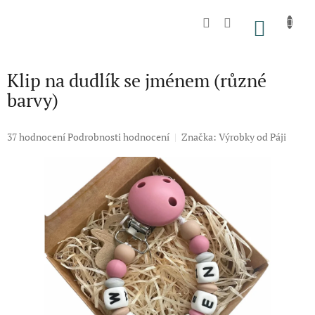
Přejít
na
NÁKU
obsah
KOŠÍK
Klip na dudlík se jménem (různé
barvy)
Průměrné
37 hodnocení
Podrobnosti hodnocení
Značka:
Výrobky od Páji
hodnocení
produktu
je
5,0
z
5
hvězdiček.