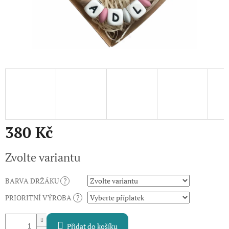
380 Kč
Měrná
Zvolte variantu
cena:
BARVA DRŽÁKU
?
PRIORITNÍ VÝROBA
?
Přidat do košíku