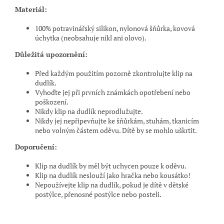
Materiál:
100% potravinářský silikon, nylonová šňůrka, kovová
úchytka (neobsahuje nikl ani olovo).
Důležitá upozornění:
Před každým použitím pozorně zkontrolujte klip na
dudlík.
Vyhoďte jej při prvních známkách opotřebení nebo
poškození.
Nikdy klip na dudlík neprodlužujte.
Nikdy jej nepřipevňujte ke šňůrkám, stuhám, tkanicím
nebo volným částem oděvu. Dítě by se mohlo uškrtit.
Doporučení:
Klip na dudlík by měl být uchycen pouze k oděvu.
Klip na dudlík neslouží jako hračka nebo kousátko!
Nepoužívejte klip na dudlík, pokud je dítě v dětské
postýlce, přenosné postýlce nebo posteli.