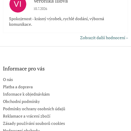
Veronika Illová
VI
Hodnocení obchodu je 5 z 5 hvězdiček.
10.7.2026
Spokojenost - krásný výrobek, rychlé dodání, výborná
komunikace.
Zobrazit další hodnocení
Z
á
p
a
Informace pro vás
t
O nás
í
Platba a doprava
Informace k objednávkám
Obchodní podmínky
Podmínky ochrany osobních údajů
Reklamace a vrácení zboží
Zásady používání souborů cookies
Hodnocení obchodu