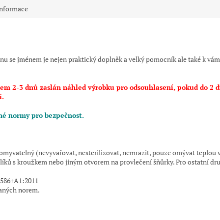
informace
ikonu se jménem je nejen praktický doplněk a velký pomocník ale také k vá
m 2-3 dnů zaslán náhled výrobku pro odsouhlasení, pokud do 2 d
í.
ané normy pro bezpečnost.
no omyvatelný (nevyvařovat, nesterilizovat, nemrazit, pouze omývat tepl
líků s kroužkem nebo jiným otvorem na provlečení šňůrky. Pro ostatní dr
12586+A1:2011
saných norem.