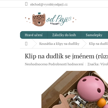
Přejít
obchod@vyrobkyodpaji.cz
na
obsah
Hravé učení
Záložky do knih
Samolepky
Domů
Kousátka a klipy na dudlíky
Klip na dudl
Klip na dudlík se jménem (růz
Průměrné
Neohodnoceno
Podrobnosti hodnocení
Značka:
Výrob
hodnocení
produktu
je
0,0
z
5
hvězdiček.