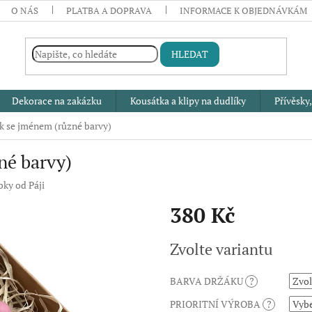
O NÁS
PLATBA A DOPRAVA
INFORMACE K OBJEDNÁVKÁM
HLEDAT
Dekorace na zakázku
Kousátka a klipy na dudlíky
Přívěsky,
ík se jménem (různé barvy)
né barvy)
ky od Páji
380 Kč
Měrná
Zvolte variantu
cena:
BARVA DRŽÁKU
?
PRIORITNÍ VÝROBA
?