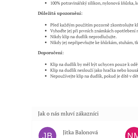
100% potravinářský silikon, nylonová šňůrka, 
Důležitá upozornění:
Před každým použitím pozorně zkontrolujte kli
Vyhoďte jej při prvních známkách opotřebení 
Nikdy klip na dudlík neprodlužujte.
Nikdy jej nepřipevňujte ke šňůrkám, stuhám, t
Doporučení:
Klip na dudlík by měl být uchycen pouze k odě
Klip na dudlík neslouží jako hračka nebo kous
Nepoužívejte klip na dudlík, pokud je dítě v dě
Jitka Balonová
JB
N