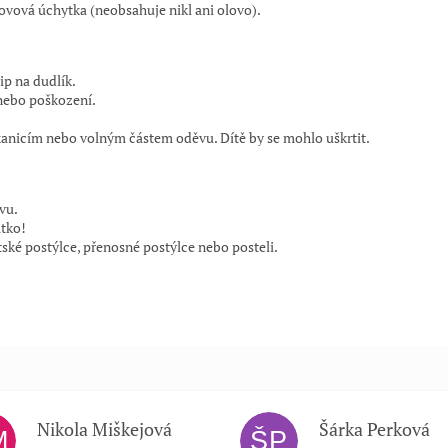
kovová úchytka (neobsahuje nikl ani olovo).
p na dudlík.
nebo poškození.
kanicím nebo volným částem oděvu. Dítě by se mohlo uškrtit.
vu.
átko!
tské postýlce, přenosné postýlce nebo posteli.
Nikola Miškejová
Šárka Perková
M
ŠP