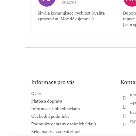
Hodnocení obchodu je 5 z 5 hvězdiček.
28.7.2026
Skvělá komunikace, rychlost, kvalita
Doporu
zpracování! Moc děkujeme :-)
teprve
Jsem s
Z
á
p
a
t
Informace pro vás
Konta
í
O nás
ob
Platba a doprava
+42
Informace k objednávkám
Fa
Obchodní podmínky
vyr
Podmínky ochrany osobních údajů
Reklamace a vrácení zboží