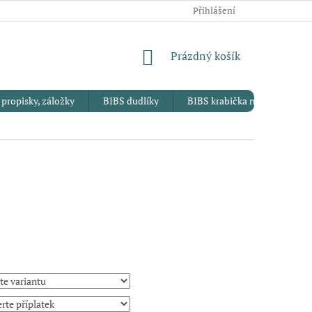
OBCHODNÍ PODMÍNKY
PODMÍNKY OCHRANY OSOBNÍCH ÚDA
Přihlášení
NÁKUPNÍ
Prázdný košík
KOŠÍK
 propisky, záložky
BIBS dudlíky
BIBS krabička na dudlík