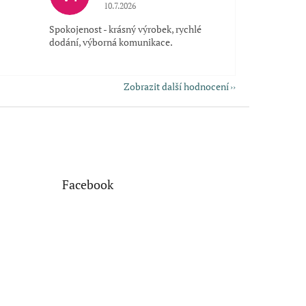
 5 z 5 hvězdiček.
Hodnocení obchodu je 5 z 5 hvězdiček.
10.7.2026
Spokojenost - krásný výrobek, rychlé
dodání, výborná komunikace.
Zobrazit další hodnocení
Facebook