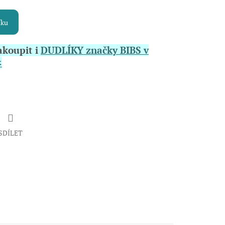
íku
akoupit i
DUDLÍKY značky BIBS v
<
SDÍLET