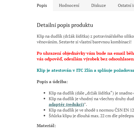
Popis
Hodnocení
Diskuze
Ostatní 
Detailní popis produktu
Klip na dudlík (držák šidítka) z potravinářského sil
věnováním. Sestavte si vlastní barevnou kombinaci!
Po uhrazení objednávky vám bude na email běhe
vás odpověď, odesílám výrobek bez odsouhlasen
Klip je atestován v ITC Zlín a splňuje požadov
Popis a údržba:
Klip na dudlík (dále „držák šidítka“) je snad
Klip na dudlík je vhodný na všechny druhy dud
adaptér (redukci)
"
.
Klip na dudlík je ve shodě s normou ČSN EN 
Šňůrka klipu je dlouhá max.
22 cm
dle předep
Materiál: