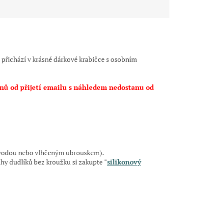
m přichází v krásné dárkové krabičce s osobním
nů od přijetí emailu s náhledem nedostanu od
ou vodou nebo vlhčeným ubrouskem).
uhy dudlíků bez kroužku si zakupte
"
s
ilikonový