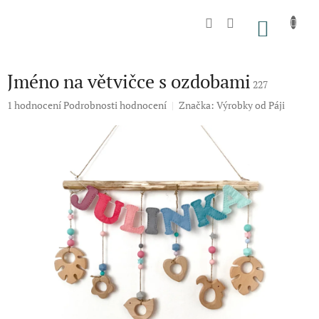
Přejít
na
NÁKU
obsah
KOŠÍK
Jméno na větvičce s ozdobami
227
Průměrné
1 hodnocení
Podrobnosti hodnocení
Značka:
Výrobky od Páji
hodnocení
produktu
je
5,0
z
5
hvězdiček.