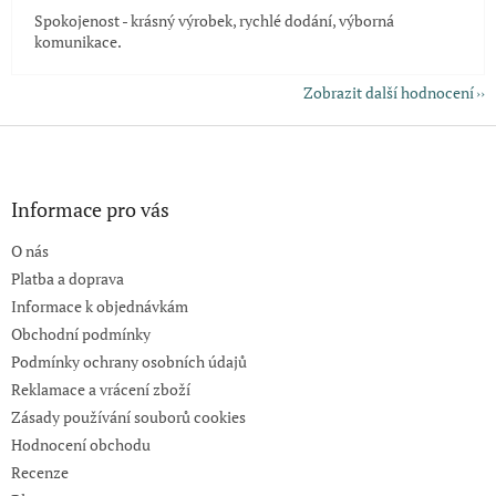
Spokojenost - krásný výrobek, rychlé dodání, výborná
komunikace.
Zobrazit další hodnocení
Z
á
p
a
Informace pro vás
t
O nás
í
Platba a doprava
Informace k objednávkám
Obchodní podmínky
Podmínky ochrany osobních údajů
Reklamace a vrácení zboží
Zásady používání souborů cookies
Hodnocení obchodu
Recenze