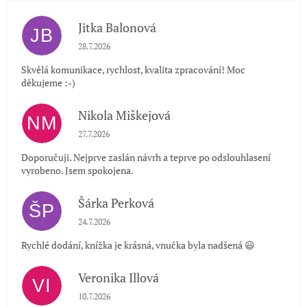
Jitka Balonová
JB
Hodnocení obchodu je 5 z 5 hvězdiček.
28.7.2026
Skvělá komunikace, rychlost, kvalita zpracování! Moc
děkujeme :-)
Nikola Miškejová
NM
Hodnocení obchodu je 5 z 5 hvězdiček.
27.7.2026
Doporučuji. Nejprve zaslán návrh a teprve po odslouhlasení
vyrobeno. Jsem spokojena.
Šárka Perková
ŠP
Hodnocení obchodu je 5 z 5 hvězdiček.
24.7.2026
Rychlé dodání, knížka je krásná, vnučka byla nadšená 😃
Veronika Illová
VI
Hodnocení obchodu je 5 z 5 hvězdiček.
10.7.2026