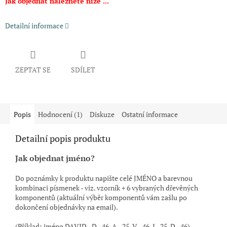
Jak objednat naleznete níže ...
Detailní informace
ZEPTAT SE
SDÍLET
Popis
Hodnocení (1)
Diskuze
Ostatní informace
Detailní popis produktu
Jak objednat jméno?
Do poznámky k produktu napište celé JMÉNO a barevnou
kombinaci písmenek - viz. vzorník + 6 vybraných dřevěných
komponentů (aktuální výběr komponentů vám zašlu po
dokončení objednávky na email).
(Příklad: jméno DAVID - D - 46, A - 25, V - 46, I - 25, D - 46)