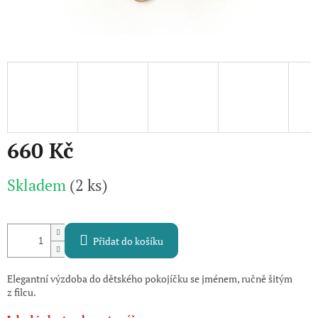
660 Kč
Měrná
Skladem
(2 ks)
cena:
Přidat do košíku
Elegantní výzdoba do dětského pokojíčku se jménem, ručně šitým
z filcu.