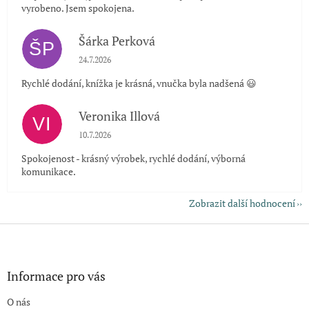
vyrobeno. Jsem spokojena.
Šárka Perková
ŠP
Hodnocení obchodu je 5 z 5 hvězdiček.
24.7.2026
Rychlé dodání, knížka je krásná, vnučka byla nadšená 😃
Veronika Illová
VI
Hodnocení obchodu je 5 z 5 hvězdiček.
10.7.2026
Spokojenost - krásný výrobek, rychlé dodání, výborná
komunikace.
Zobrazit další hodnocení
Z
á
p
a
Informace pro vás
t
O nás
í