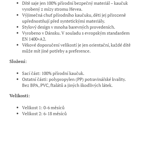
Dítě saje jen 100% přírodní bezpečný materiál – kaučuk
vyrobený z mízy stromu Hevea.
Výjimečná chuť přírodního kaučuku, děti jej přirozeně
upřednostňují před syntetickými materiály.
Stylový design v mnoha barevných provedeních.
Vyrobeno v Dánsku. V souladu s evropským standardem
EN 1400+A2.
Věkové doporučení velikostí je jen orientační, každé dítě
může mít jiné potřeby a preference.
Složení:
Sací část: 100% přírodní kaučuk.
Ostatní části: polypropylen (PP) potravinářské kvality.
Bez BPA, PVC, ftalátů a jiných škodlivých látek.
Velikosti:
Velikost 1: 0
-
6 měsíců
Velikost 2: 6
-
18 měsíců