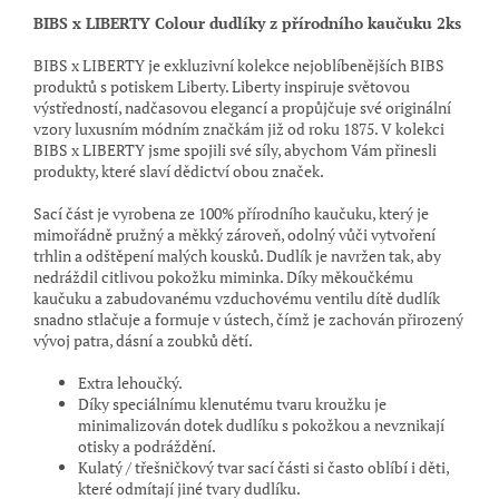
BIBS x LIBERTY Colour dudlíky z přírodního kaučuku 2ks
BIBS x LIBERTY je exkluzivní kolekce nejoblíbenějších BIBS
produktů s potiskem Liberty. Liberty
inspiruje světo
vou
výstředností, nadčasovou elegancí a propůjčuje své originální
vzory luxusním módním značkám již od
roku 1875. V kolekci
BIBS x LIBERTY jsme spojili své síly, abychom Vám přinesli
produkty, které slaví dědictví
obou značek.
Sací část je vyrobena ze 100% přírodního kaučuku, který je
mimořádně pružný a měkký zároveň, odolný vůči vytvoření
trhlin a odštěpení malých kousků. Dudlík je navržen tak, aby
nedráždil citlivou pokožku miminka. Díky měkoučkému
kaučuku a zabudovanému vzduchovému ventilu dítě dudlík
snadno stlačuje a formuje v ústech, čímž je zachován přirozený
vývoj patra, dásní a zoubků dětí.
Extra lehoučký.
Díky speciálnímu klenutému tvaru kroužku je
minimalizován dotek dudlíku s pokožkou a nevznikají
otisky a podráždění.
Kulatý / třešničkový tvar sací části si často oblíbí i děti,
které odmítají jiné tvary dudlíku.