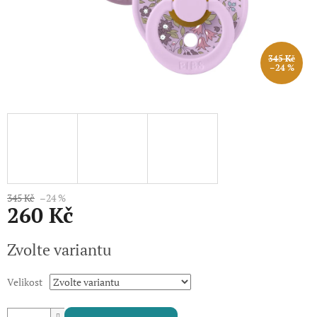
345 Kč
–24 %
345 Kč
–24 %
260 Kč
Měrná
Zvolte variantu
cena:
Velikost