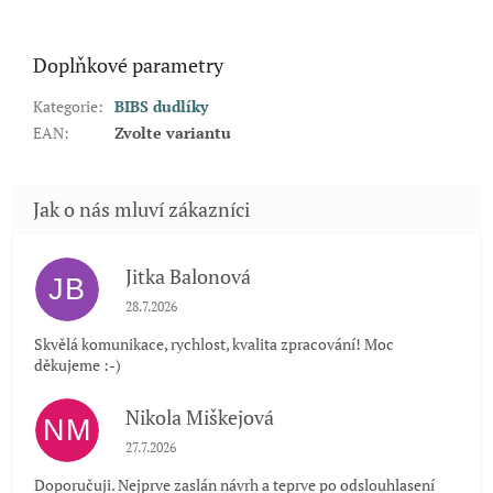
Doplňkové parametry
Kategorie
:
BIBS dudlíky
EAN
:
Zvolte variantu
Jitka Balonová
JB
Hodnocení obchodu je 5 z 5 hvězdiček.
28.7.2026
Skvělá komunikace, rychlost, kvalita zpracování! Moc
děkujeme :-)
Nikola Miškejová
NM
Hodnocení obchodu je 5 z 5 hvězdiček.
27.7.2026
Doporučuji. Nejprve zaslán návrh a teprve po odslouhlasení