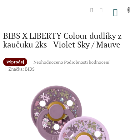
Přejít
na
NÁKU
obsah
KOŠÍK
BIBS X LIBERTY Colour dudlíky z
kaučuku 2ks - Violet Sky / Mauve
Průměrné
Neohodnoceno
Podrobnosti hodnocení
Výprodej
hodnocení
Značka:
BIBS
produktu
je
0,0
z
5
hvězdiček.