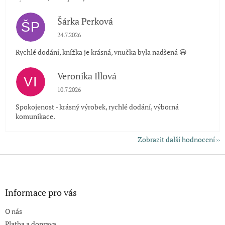
Šárka Perková
ŠP
Hodnocení obchodu je 5 z 5 hvězdiček.
24.7.2026
Rychlé dodání, knížka je krásná, vnučka byla nadšená 😃
Veronika Illová
VI
Hodnocení obchodu je 5 z 5 hvězdiček.
10.7.2026
Spokojenost - krásný výrobek, rychlé dodání, výborná
komunikace.
Zobrazit další hodnocení
Z
á
p
a
Informace pro vás
t
O nás
í
Platba a doprava