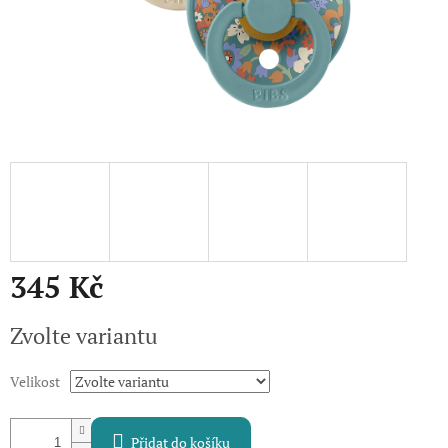
345 Kč
Měrná
Zvolte variantu
cena:
Velikost
Přidat do košíku