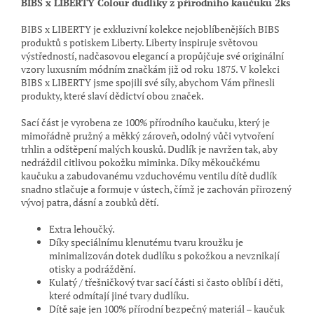
BIBS x LIBERTY Colour dudlíky z přírodního kaučuku 2ks
BIBS x LIBERTY je exkluzivní kolekce nejoblíbenějších BIBS
produktů s potiskem Liberty. Liberty
inspiruje světo
vou
výstředností, nadčasovou elegancí a propůjčuje své originální
vzory luxusním módním značkám již od
roku 1875. V kolekci
BIBS x LIBERTY jsme spojili své síly, abychom Vám přinesli
produkty, které slaví dědictví
obou značek.
Sací část je vyrobena ze 100% přírodního kaučuku, který je
mimořádně pružný a měkký zároveň, odolný vůči vytvoření
trhlin a odštěpení malých kousků. Dudlík je navržen tak, aby
nedráždil citlivou pokožku miminka. Díky měkoučkému
kaučuku a zabudovanému vzduchovému ventilu dítě dudlík
snadno stlačuje a formuje v ústech, čímž je zachován přirozený
vývoj patra, dásní a zoubků dětí.
Extra lehoučký.
Díky speciálnímu klenutému tvaru kroužku je
minimalizován dotek dudlíku s pokožkou a nevznikají
otisky a podráždění.
Kulatý / třešničkový tvar sací části si často oblíbí i děti,
které odmítají jiné tvary dudlíku.
Dítě saje jen 100% přírodní bezpečný materiál – kaučuk