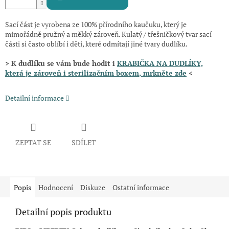
Sací část je vyrobena ze 100% přírodního kaučuku, který je
mimořádně pružný a měkký zároveň. Kulatý / třešničkový tvar sací
části si často oblíbí i děti, které odmítají jiné tvary dudlíku.
> K dudlíku se vám bude hodit i
KRABIČKA NA DUDLÍKY,
která
je zároveň i sterilizačním boxem
, mrkněte zde
<
Detailní informace
ZEPTAT SE
SDÍLET
Popis
Hodnocení
Diskuze
Ostatní informace
Detailní popis produktu