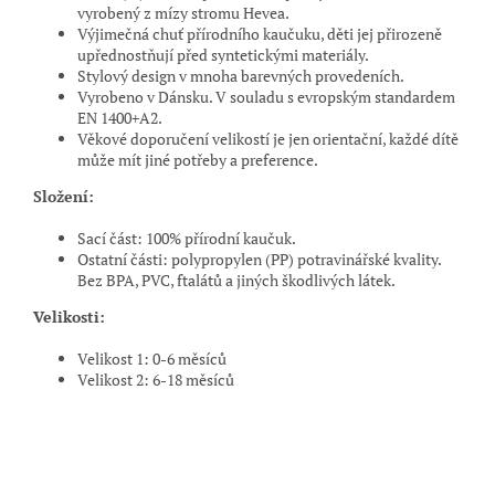
vyrobený z mízy stromu Hevea.
Výjimečná chuť přírodního kaučuku, děti jej přirozeně
upřednostňují před syntetickými materiály.
Stylový design v mnoha barevných provedeních.
Vyrobeno v Dánsku. V souladu s evropským standardem
EN 1400+A2.
Věkové doporučení velikostí je jen orientační, každé dítě
může mít jiné potřeby a preference.
Složení:
Sací část: 100% přírodní kaučuk.
Ostatní části: polypropylen (PP) potravinářské kvality.
Bez BPA, PVC, ftalátů a jiných škodlivých látek.
Velikosti:
Velikost 1: 0
-
6 měsíců
Velikost 2: 6
-
18 měsíců