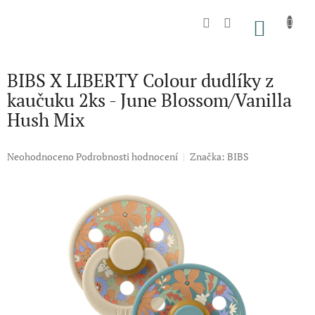
Přejít
na
NÁKU
obsah
KOŠÍK
BIBS X LIBERTY Colour dudlíky z
kaučuku 2ks - June Blossom/Vanilla
Hush Mix
Průměrné
Neohodnoceno
Podrobnosti hodnocení
Značka:
BIBS
hodnocení
produktu
je
0,0
z
5
hvězdiček.