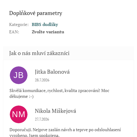
Doplňkové parametry
Kategorie
:
BIBS dudlíky
EAN
:
Zvolte variantu
Jitka Balonová
JB
Hodnocení obchodu je 5 z 5 hvězdiček.
28.7.2026
Skvělá komunikace, rychlost, kvalita zpracování! Moc
děkujeme :-)
Nikola Miškejová
NM
Hodnocení obchodu je 5 z 5 hvězdiček.
27.7.2026
Doporučuji. Nejprve zaslán návrh a teprve po odslouhlasení
vyrobeno. Jsem spokojena.