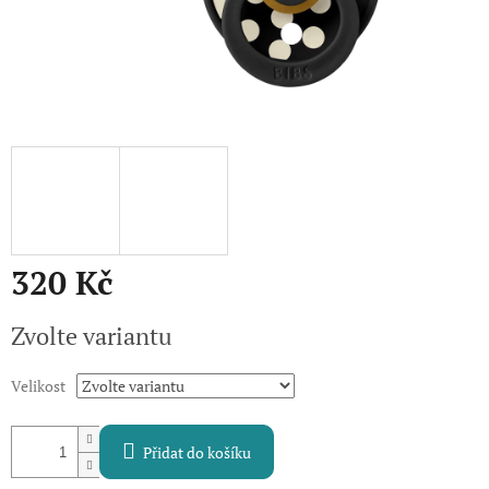
320 Kč
Měrná
Zvolte variantu
cena:
Velikost
Přidat do košíku