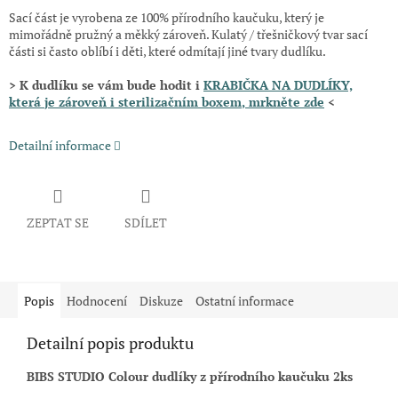
Sací část je vyrobena ze 100% přírodního kaučuku, který je
mimořádně pružný a měkký zároveň. Kulatý / třešničkový tvar sací
části si často oblíbí i děti, které odmítají jiné tvary dudlíku.
> K dudlíku se vám bude hodit i
KRABIČKA NA DUDLÍKY,
která
je zároveň i sterilizačním boxem
, mrkněte zde
<
Detailní informace
ZEPTAT SE
SDÍLET
Popis
Hodnocení
Diskuze
Ostatní informace
Detailní popis produktu
BIBS STUDIO Colour dudlíky z přírodního kaučuku 2ks