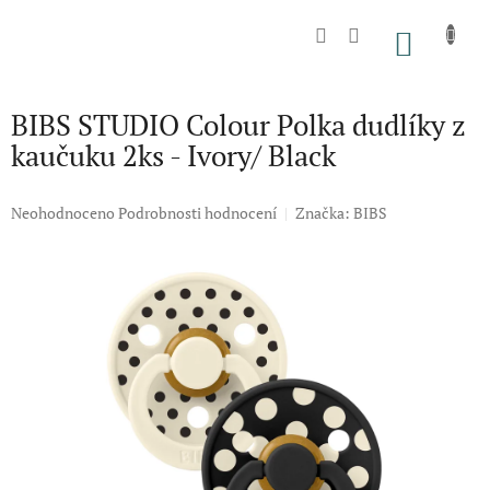
Přejít
na
NÁKU
obsah
KOŠÍK
BIBS STUDIO Colour Polka dudlíky z
kaučuku 2ks - Ivory/ Black
Průměrné
Neohodnoceno
Podrobnosti hodnocení
Značka:
BIBS
hodnocení
produktu
je
0,0
z
5
hvězdiček.