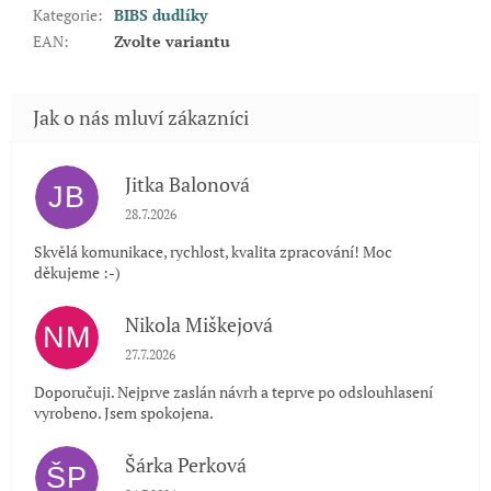
Kategorie
:
BIBS dudlíky
EAN
:
Zvolte variantu
Jitka Balonová
JB
Hodnocení obchodu je 5 z 5 hvězdiček.
28.7.2026
Skvělá komunikace, rychlost, kvalita zpracování! Moc
děkujeme :-)
Nikola Miškejová
NM
Hodnocení obchodu je 5 z 5 hvězdiček.
27.7.2026
Doporučuji. Nejprve zaslán návrh a teprve po odslouhlasení
vyrobeno. Jsem spokojena.
Šárka Perková
ŠP
Hodnocení obchodu je 5 z 5 hvězdiček.