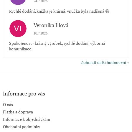
24.7.2026
Rychlé dodání, knížka je krásná, vnučka byla nadšená 😃
Veronika Illová
VI
Hodnocení obchodu je 5 z 5 hvězdiček.
10.7.2026
Spokojenost - krásný výrobek, rychlé dodání, výborná
komunikace.
Zobrazit další hodnocení
Z
á
p
a
Informace pro vás
t
O nás
í
Platba a doprava
Informace k objednávkám
Obchodní podmínky