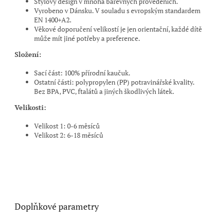
Stylový design v mnoha barevných provedeních.
Vyrobeno v Dánsku. V souladu s evropským standardem
EN 1400+A2.
Věkové doporučení velikostí je jen orientační, každé dítě
může mít jiné potřeby a preference.
Složení:
Sací část: 100% přírodní kaučuk.
Ostatní části: polypropylen (PP) potravinářské kvality.
Bez BPA, PVC, ftalátů a jiných škodlivých látek.
Velikosti:
Velikost 1: 0
-
6 měsíců
Velikost 2: 6
-
18 měsíců
Doplňkové parametry