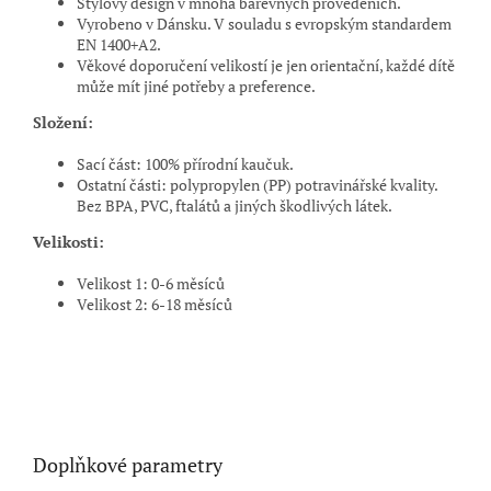
Stylový design v mnoha barevných provedeních.
Vyrobeno v Dánsku. V souladu s evropským standardem
EN 1400+A2.
Věkové doporučení velikostí je jen orientační, každé dítě
může mít jiné potřeby a preference.
Složení:
Sací část: 100% přírodní kaučuk.
Ostatní části: polypropylen (PP) potravinářské kvality.
Bez BPA, PVC, ftalátů a jiných škodlivých látek.
Velikosti:
Velikost 1: 0
-
6 měsíců
Velikost 2: 6
-
18 měsíců
Doplňkové parametry