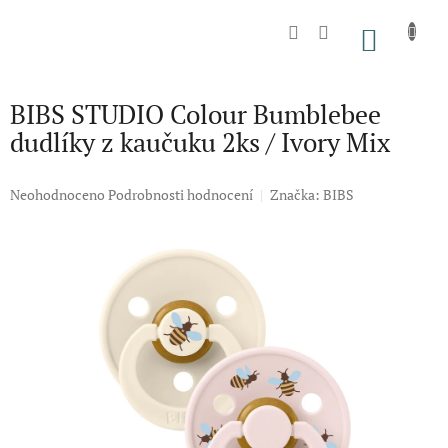
Přejít
na
NÁKU
obsah
KOŠÍK
BIBS STUDIO Colour Bumblebee
dudlíky z kaučuku 2ks / Ivory Mix
Průměrné
Neohodnoceno
Podrobnosti hodnocení
Značka:
BIBS
hodnocení
produktu
je
0,0
z
5
hvězdiček.