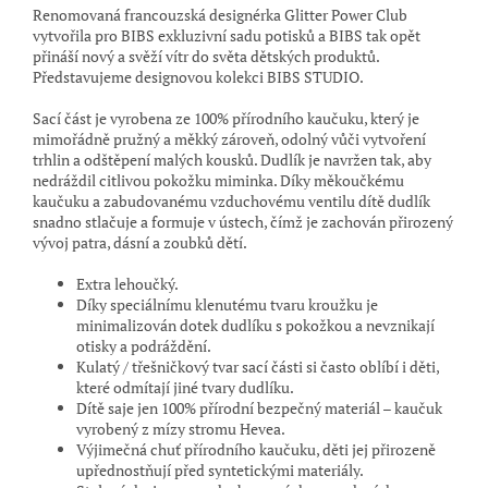
Renomovaná francouzská designérka Glitter Power Club
vytvořila pro BIBS exkluzivní sadu potisků a BIBS tak opět
přináší nový a svěží vítr do světa dětských produktů.
Představujeme designovou kolekci BIBS STUDIO.
Sací část je vyrobena ze 100% přírodního kaučuku, který je
mimořádně pružný a měkký zároveň, odolný vůči vytvoření
trhlin a odštěpení malých kousků. Dudlík je navržen tak, aby
nedráždil citlivou pokožku miminka. Díky měkoučkému
kaučuku a zabudovanému vzduchovému ventilu dítě dudlík
snadno stlačuje a formuje v ústech, čímž je zachován přirozený
vývoj patra, dásní a zoubků dětí.
Extra lehoučký.
Díky speciálnímu klenutému tvaru kroužku je
minimalizován dotek dudlíku s pokožkou a nevznikají
otisky a podráždění.
Kulatý / třešničkový tvar sací části si často oblíbí i děti,
které odmítají jiné tvary dudlíku.
Dítě saje jen 100% přírodní bezpečný materiál – kaučuk
vyrobený z mízy stromu Hevea.
Výjimečná chuť přírodního kaučuku, děti jej přirozeně
upřednostňují před syntetickými materiály.