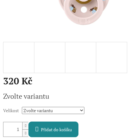
320 Kč
Měrná
Zvolte variantu
cena:
Velikost
Přidat do košíku