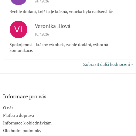
24.7.2026
Rychlé dodání, knížka je krásná, vnučka byla nadšená 😃
Veronika Illová
VI
Hodnocení obchodu je 5 z 5 hvězdiček.
10.7.2026
Spokojenost - krásný výrobek, rychlé dodání, výborná
komunikace.
Zobrazit další hodnocení
Z
á
p
a
Informace pro vás
t
O nás
í
Platba a doprava
Informace k objednávkám
Obchodní podmínky