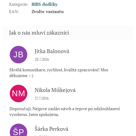
Kategorie
:
BIBS dudlíky
EAN
:
Zvolte variantu
Jitka Balonová
JB
Hodnocení obchodu je 5 z 5 hvězdiček.
28.7.2026
Skvělá komunikace, rychlost, kvalita zpracování! Moc
děkujeme :-)
Nikola Miškejová
NM
Hodnocení obchodu je 5 z 5 hvězdiček.
27.7.2026
Doporučuji. Nejprve zaslán návrh a teprve po odslouhlasení
vyrobeno. Jsem spokojena.
Šárka Perková
ŠP
Hodnocení obchodu je 5 z 5 hvězdiček.