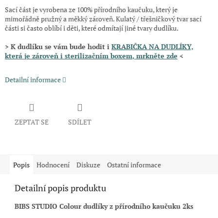
Sací část je vyrobena ze 100% přírodního kaučuku, který je
mimořádně pružný a měkký zároveň. Kulatý / třešničkový tvar sací
části si často oblíbí i děti, které odmítají jiné tvary dudlíku.
> K dudlíku se vám bude hodit i
KRABIČKA NA DUDLÍKY,
která
je zároveň i sterilizačním boxem
, mrkněte zde
<
Detailní informace
ZEPTAT SE
SDÍLET
Popis
Hodnocení
Diskuze
Ostatní informace
Detailní popis produktu
BIBS STUDIO Colour dudlíky z přírodního kaučuku 2ks