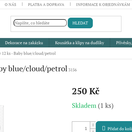
O NÁS
PLATBA A DOPRAVA
INFORMACE K OBJEDNÁVKÁM
HLEDAT
Dekorace na zakázku
Kousátka a klipy na dudlíky
Přívěsky,
12 ks - Baby blue/cloud/petrol
by blue/cloud/petrol
3156
250 Kč
Měrná
Skladem
(1 ks)
cena:
Přidat do koš