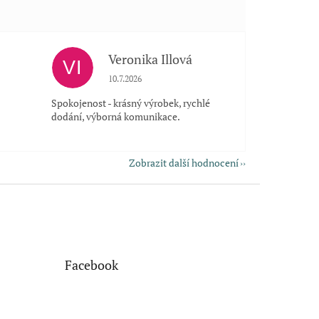
Veronika Illová
VI
 5 z 5 hvězdiček.
Hodnocení obchodu je 5 z 5 hvězdiček.
10.7.2026
Spokojenost - krásný výrobek, rychlé
dodání, výborná komunikace.
Zobrazit další hodnocení
Facebook