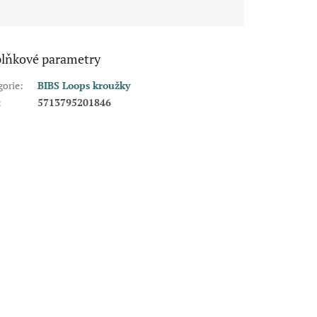
lňkové parametry
gorie
:
BIBS Loops kroužky
:
5713795201846