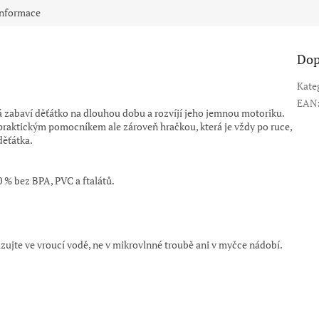
informace
Dop
Kate
EAN
á zabaví děťátko na dlouhou dobu a rozvíjí jeho jemnou motoriku.
 praktickým pomocníkem ale zároveň hračkou, která je vždy po ruce,
děťátka.
 % bez BPA, PVC a ftalátů.
zujte ve vroucí vodě, ne v mikrovlnné troubě ani v myčce nádobí.