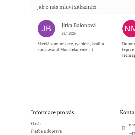
Jitka Balonová
JB
N
Hodnocení obchodu je 5 z 5 hvězdiček.
28.7.2026
Skvělá komunikace, rychlost, kvalita
Doporu
zpracování! Moc děkujeme :-)
teprve
Jsem s
Z
á
p
a
t
Informace pro vás
Konta
í
O nás
ob
Platba a doprava
+42