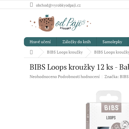
Přejít
obchod@vyrobkyodpaji.cz
na
obsah
Hravé učení
Záložky do knih
Samolepky
Domů
BIBS Loops kroužky
BIBS Loops kroužky 
BIBS Loops kroužky 12 ks - Ba
Průměrné
Neohodnoceno
Podrobnosti hodnocení
Značka:
BIBS
hodnocení
produktu
je
0,0
z
5
hvězdiček.