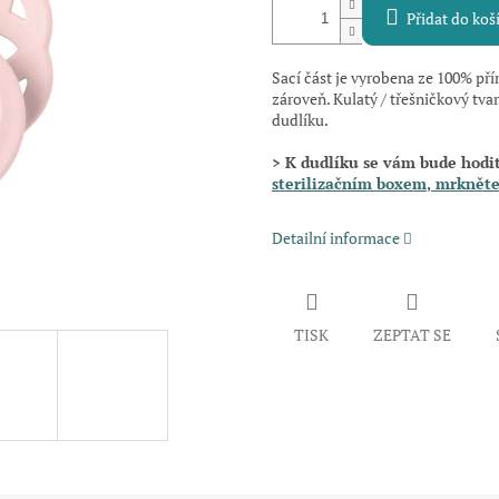
Přidat do koš
Sací část je vyrobena ze 100% př
zároveň. Kulatý / třešničkový tvar s
dudlíku.
> K dudlíku se vám bude hodi
sterilizačním boxem
, mrkněte
Detailní informace
TISK
ZEPTAT SE