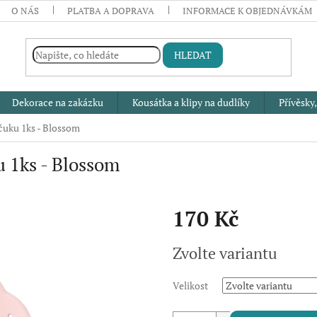
O NÁS
PLATBA A DOPRAVA
INFORMACE K OBJEDNÁVKÁM
HLEDAT
Dekorace na zakázku
Kousátka a klipy na dudlíky
Přívěsky,
čuku 1ks - Blossom
 1ks - Blossom
170 Kč
Měrná
Zvolte variantu
cena:
Velikost