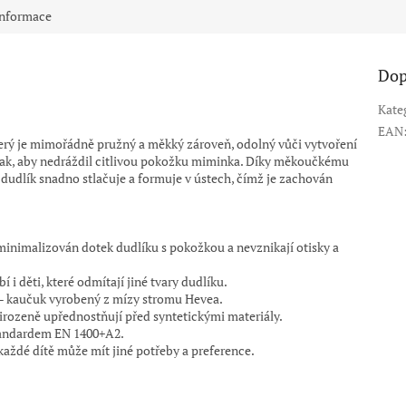
informace
Dop
Kate
EAN
terý je mimořádně pružný a měkký zároveň, odolný vůči vytvoření
 tak, aby nedráždil citlivou pokožku miminka. Díky měkoučkému
dlík snadno stlačuje a formuje v ústech, čímž je zachován
minimalizován dotek dudlíku s pokožkou a nevznikají otisky a
bí i děti, které odmítají jiné tvary dudlíku.
 – kaučuk vyrobený z mízy stromu Hevea.
řirozeně upřednostňují před syntetickými materiály.
tandardem EN 1400+A2.
 každé dítě může mít jiné potřeby a preference.