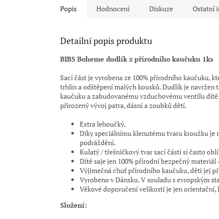
Popis
Hodnocení
Diskuze
Ostatní 
Detailní popis produktu
BIBS Boheme dudlík z přírodního kaučuku 1ks
Sací část je vyrobena ze 100% přírodního kaučuku, k
trhlin a odštěpení malých kousků. Dudlík je navržen
kaučuku a zabudovanému vzduchovému ventilu dítě du
přirozený vývoj patra, dásní a zoubků dětí.
Extra lehoučký.
Díky speciálnímu klenutému tvaru kroužku je 
podráždění.
Kulatý / třešničkový tvar sací části si často oblí
Dítě saje jen 100% přírodní bezpečný materiál
Výjimečná chuť přírodního kaučuku, děti jej p
Vyrobeno v Dánsku. V souladu s evropským s
Věkové doporučení velikostí je jen orientační,
Složení: