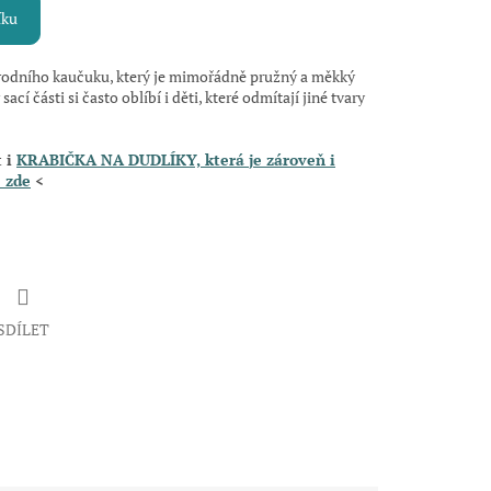
íku
írodního kaučuku, který je mimořádně pružný a měkký
ací části si často oblíbí i děti, které odmítají jiné tvary
t i
KRABIČKA NA DUDLÍKY, která
je zároveň i
 zde
<
SDÍLET