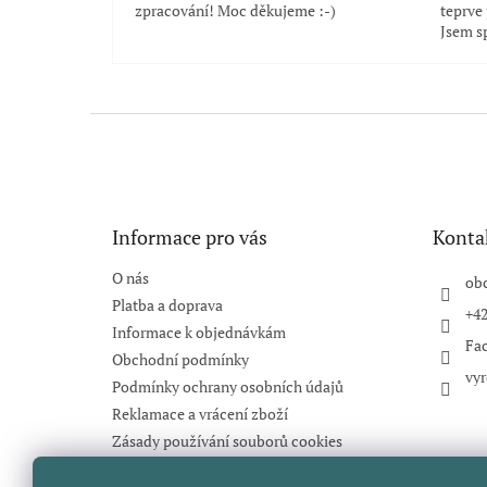
zpracování! Moc děkujeme :-)
teprve
Jsem s
Z
á
p
a
t
Informace pro vás
Konta
í
O nás
ob
Platba a doprava
+42
Informace k objednávkám
Fa
Obchodní podmínky
vyr
Podmínky ochrany osobních údajů
Reklamace a vrácení zboží
Zásady používání souborů cookies
Hodnocení obchodu