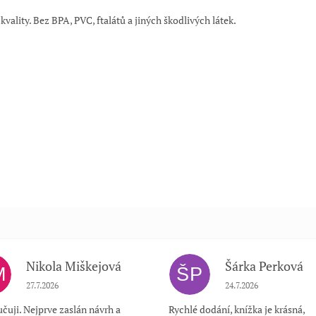
kvality. Bez BPA, PVC, ftalátů a jiných škodlivých látek.
Nikola Miškejová
Šárka Perková
M
ŠP
Hodnocení obchodu je 5 z 5 hvězdiček.
Hodnocení obchodu je
27.7.2026
24.7.2026
čuji. Nejprve zaslán návrh a
Rychlé dodání, knížka je krásná,