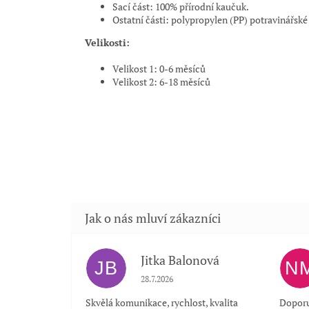
Sací část: 100% přírodní kaučuk.
Ostatní části: polypropylen (PP) potravinářské 
Velikosti:
Velikost 1: 0
-
6 měsíců
Velikost 2: 6
-
18 měsíců
Jitka Balonová
JB
N
Hodnocení obchodu je 5 z 5 hvězdiček.
28.7.2026
Skvělá komunikace, rychlost, kvalita
Doporu