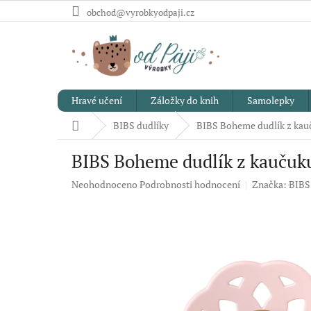
Přejít
obchod@vyrobkyodpaji.cz
na
obsah
Hravé učení
Záložky do knih
Samolepky
Domů
BIBS dudlíky
BIBS Boheme dudlík z kau
BIBS Boheme dudlík z kaučuku
Průměrné
Neohodnoceno
Podrobnosti hodnocení
Značka:
BIBS
hodnocení
produktu
je
0,0
z
5
hvězdiček.