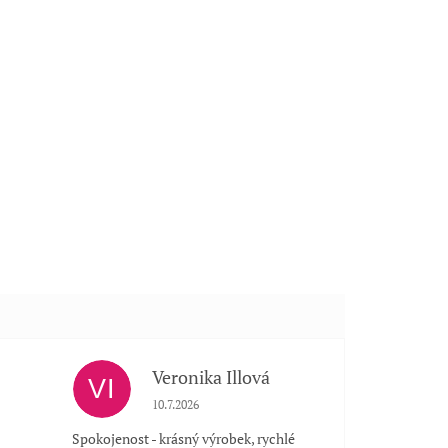
Veronika Illová
VI
 5 z 5 hvězdiček.
Hodnocení obchodu je 5 z 5 hvězdiček.
10.7.2026
Spokojenost - krásný výrobek, rychlé