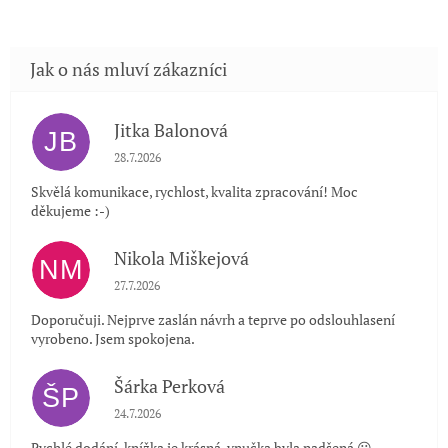
Jitka Balonová
JB
Hodnocení obchodu je 5 z 5 hvězdiček.
28.7.2026
Skvělá komunikace, rychlost, kvalita zpracování! Moc
děkujeme :-)
Nikola Miškejová
NM
Hodnocení obchodu je 5 z 5 hvězdiček.
27.7.2026
Doporučuji. Nejprve zaslán návrh a teprve po odslouhlasení
vyrobeno. Jsem spokojena.
Šárka Perková
ŠP
Hodnocení obchodu je 5 z 5 hvězdiček.
24.7.2026
Rychlé dodání, knížka je krásná, vnučka byla nadšená 😃