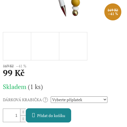
169 Kč
–41 %
169 Kč
–41 %
99 Kč
Měrná
Skladem
(1 ks)
cena:
DÁRKOVÁ KRABIČKA
?
Přidat do košíku