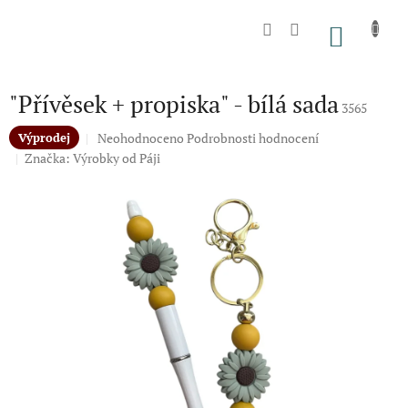
Přejít
na
NÁKU
obsah
KOŠÍK
"Přívěsek + propiska" - bílá sada
3565
Průměrné
Neohodnoceno
Podrobnosti hodnocení
Výprodej
hodnocení
Značka:
Výrobky od Páji
produktu
je
0,0
z
5
hvězdiček.