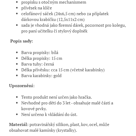
propisku s otočným mechanismem
přívěsek na klíče
celofánový sáček (24x6,5 cm) nebo za příplatek
dárkovou krabičku (12,5x11x2 cm)
sada je vhodná jako firemní dárek, pozornost pro kolegu,
pro paní učitelku či stylový doplněk
Popis sady:
Barva propisky: bílá
Délka propisky: 15 cm
Barva tuhy: černá
Délka přívěsku: cca 15 cm (včetně karabinky)
Barva karabinky: gold
Upozornění:
Tento produkt není určen jako hračka.
Nevhodné pro děti do 3 let - obsahuje malé části a
kovové prvky.
Není určeno k vkládání do úst.
Materiál:
potravinářský silikon, plast, kov, ocel, může
obsahovat malé kamínky (krystalky).