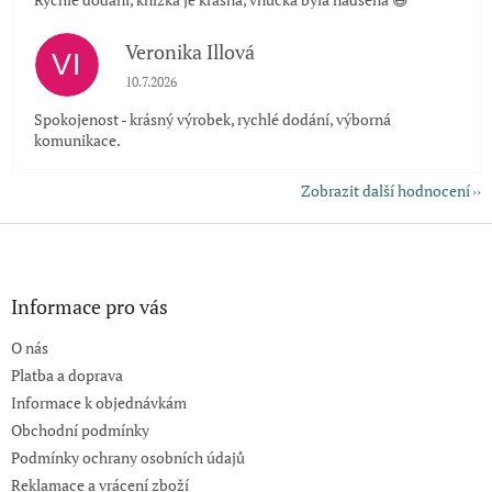
Veronika Illová
VI
Hodnocení obchodu je 5 z 5 hvězdiček.
10.7.2026
Spokojenost - krásný výrobek, rychlé dodání, výborná
komunikace.
Zobrazit další hodnocení
Z
á
p
a
Informace pro vás
t
O nás
í
Platba a doprava
Informace k objednávkám
Obchodní podmínky
Podmínky ochrany osobních údajů
Reklamace a vrácení zboží